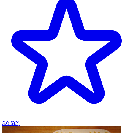
5.0
(
82
)