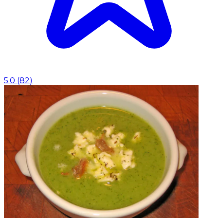
5.0
(
82
)