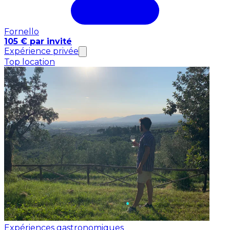
Fornello
105 € par invité
Expérience privée
Top location
Expériences gastronomiques