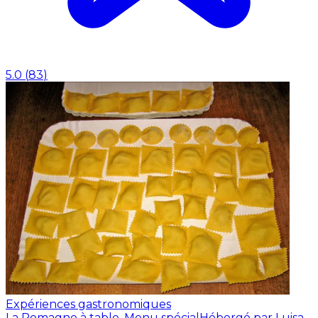
5.0
(
83
)
Expériences gastronomiques
La Romagne à table. Menu spécial
Hébergé par Luisa