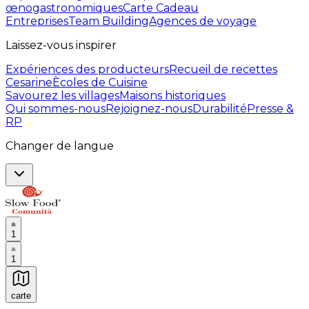
œnogastronomiques
Carte Cadeau
Entreprises
Team Building
Agences de voyage
Laissez-vous inspirer
Expériences des producteurs
Recueil de recettes
Cesarine
Ècoles de Cuisine
Savourez les villages
Maisons historiques
Qui sommes-nous
Rejoignez-nous
Durabilité
Presse &
RP
Changer de langue
1
1
carte