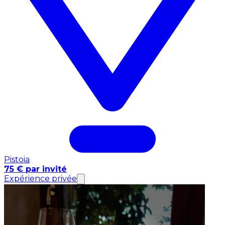
Pistoia
75 € par invité
Expérience privée