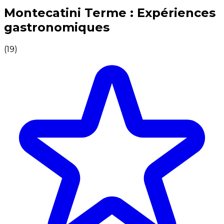
Expériences culinaires inoubliables : Expériences gas
Montecatini Terme : Expériences
gastronomiques
(
19
)