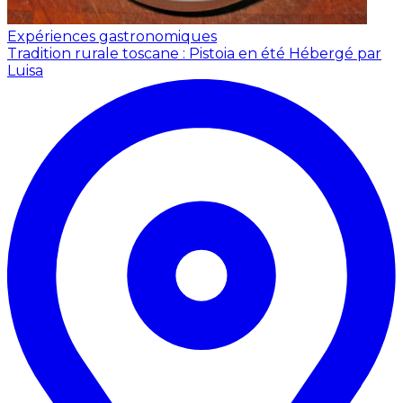
Expériences gastronomiques
Tradition rurale toscane : Pistoia en été
Hébergé par
Luisa