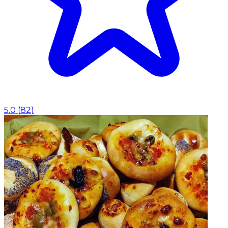
5.0
(
82
)