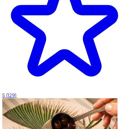
5
(
129
)