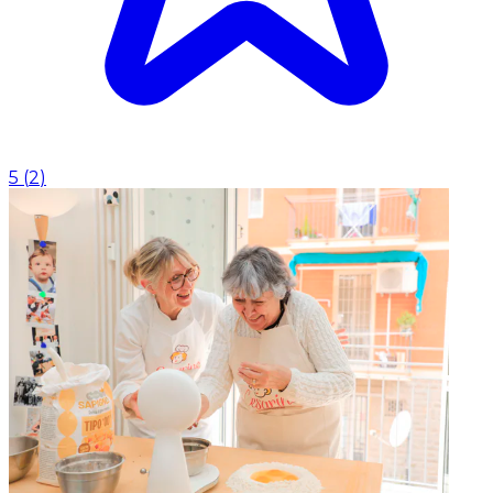
5
(
2
)