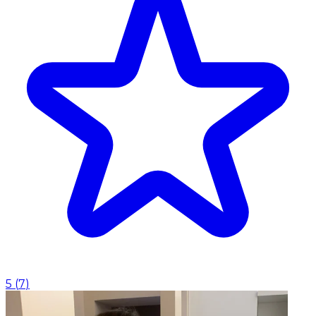
5
(
7
)