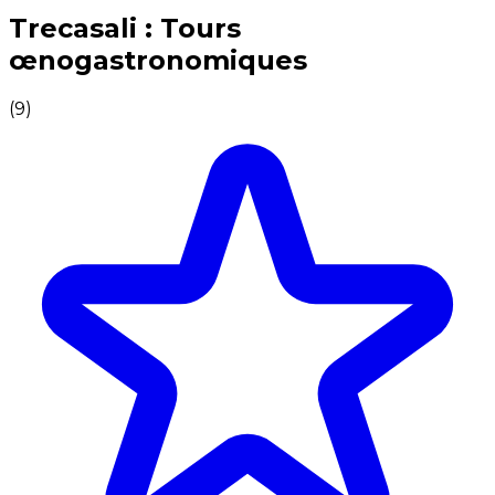
Expériences culinaires inoubliables : Expériences gas
Trecasali : Tours
œnogastronomiques
(
9
)