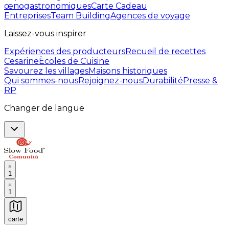
œnogastronomiques
Carte Cadeau
Entreprises
Team Building
Agences de voyage
Laissez-vous inspirer
Expériences des producteurs
Recueil de recettes
Cesarine
Ècoles de Cuisine
Savourez les villages
Maisons historiques
Qui sommes-nous
Rejoignez-nous
Durabilité
Presse &
RP
Changer de langue
1
1
carte