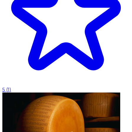
5
(
1
)