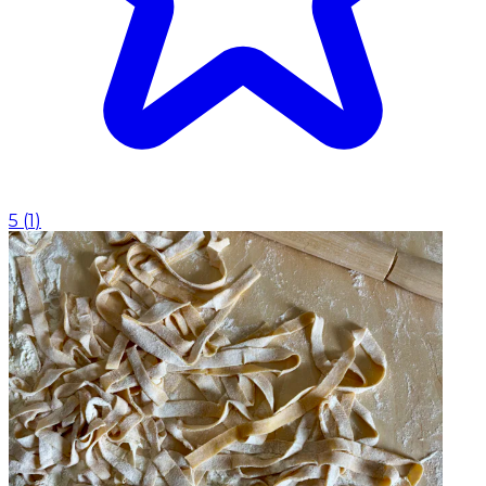
5
(
1
)