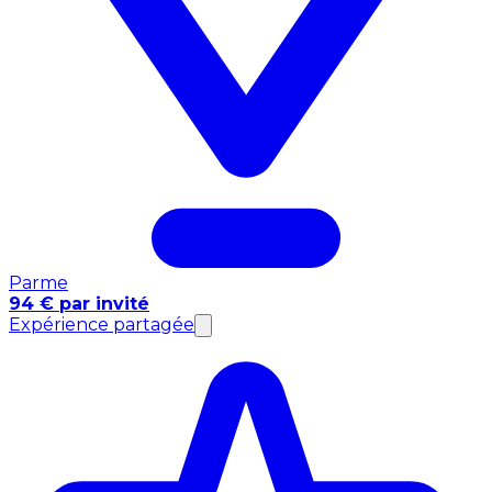
Parme
94 € par invité
Expérience partagée