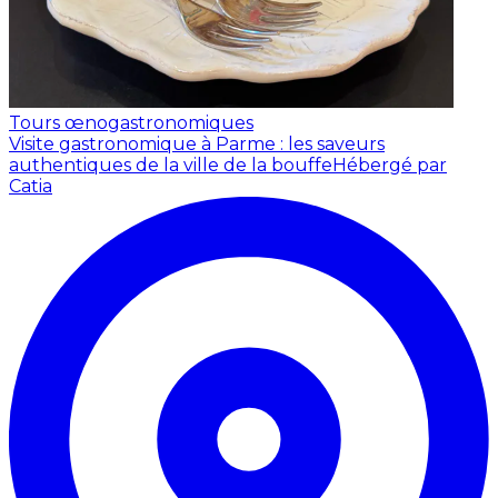
Tours œnogastronomiques
Visite gastronomique à Parme : les saveurs
authentiques de la ville de la bouffe
Hébergé par
Catia