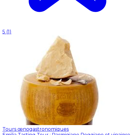
5
(
1
)
Tours œnogastronomiques
Emilia Tasting Tour : Parmigiano Reggiano et vinaigre