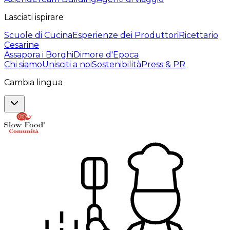
Lasciati ispirare
Scuole di Cucina
Esperienze dei Produttori
Ricettario
Cesarine
Assapora i Borghi
Dimore d'Epoca
Chi siamo
Unisciti a noi
Sostenibilità
Press & PR
Cambia lingua