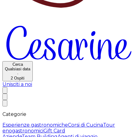
Cerca
Qualsiasi data
·
2
Ospiti
Unisciti a noi
Categorie
Esperienze gastronomiche
Corsi di Cucina
Tour
enogastronomici
Gift Card
Aziende
Team Building
Agenti di viaggio