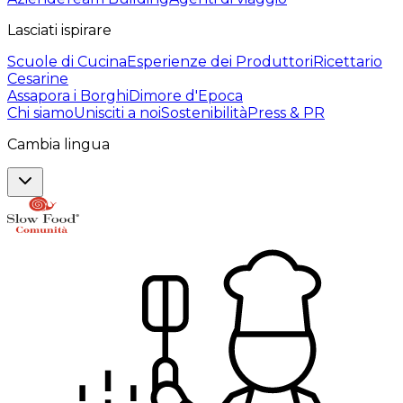
Lasciati ispirare
Scuole di Cucina
Esperienze dei Produttori
Ricettario
Cesarine
Assapora i Borghi
Dimore d'Epoca
Chi siamo
Unisciti a noi
Sostenibilità
Press & PR
Cambia lingua