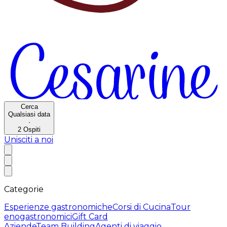
Cerca
Qualsiasi data
·
2
Ospiti
Unisciti a noi
Categorie
Esperienze gastronomiche
Corsi di Cucina
Tour
enogastronomici
Gift Card
Aziende
Team Building
Agenti di viaggio