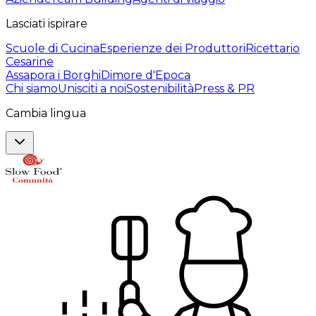
Lasciati ispirare
Scuole di Cucina
Esperienze dei Produttori
Ricettario
Cesarine
Assapora i Borghi
Dimore d'Epoca
Chi siamo
Unisciti a noi
Sostenibilità
Press & PR
Cambia lingua