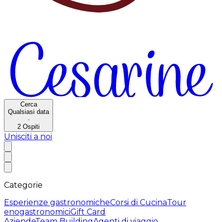
Cerca
Qualsiasi data
·
2
Ospiti
Unisciti a noi
Categorie
Esperienze gastronomiche
Corsi di Cucina
Tour
enogastronomici
Gift Card
Aziende
Team Building
Agenti di viaggio