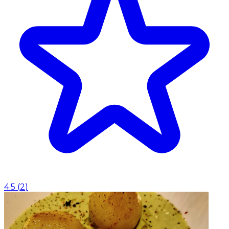
4.5
(
2
)