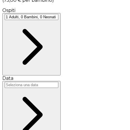
(
75,00 €
per bambino
)
Ospiti
Data