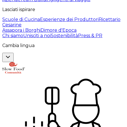
Lasciati ispirare
Scuole di Cucina
Esperienze dei Produttori
Ricettario
Cesarine
Assapora i Borghi
Dimore d'Epoca
Chi siamo
Unisciti a noi
Sostenibilità
Press & PR
Cambia lingua