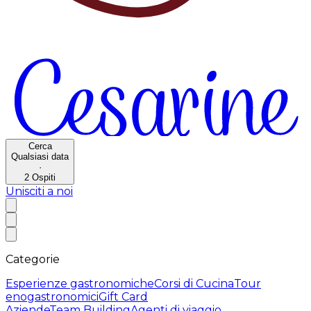
Cerca
Qualsiasi data
·
2
Ospiti
Unisciti a noi
Categorie
Esperienze gastronomiche
Corsi di Cucina
Tour
enogastronomici
Gift Card
Aziende
Team Building
Agenti di viaggio