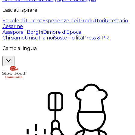
Lasciati ispirare
Scuole di Cucina
Esperienze dei Produttori
Ricettario
Cesarine
Assapora i Borghi
Dimore d'Epoca
Chi siamo
Unisciti a noi
Sostenibilità
Press & PR
Cambia lingua