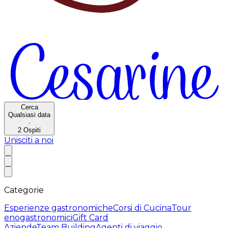
Cerca
Qualsiasi data
·
2
Ospiti
Unisciti a noi
Categorie
Esperienze gastronomiche
Corsi di Cucina
Tour
enogastronomici
Gift Card
Aziende
Team Building
Agenti di viaggio