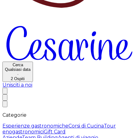
Cerca
Qualsiasi data
·
2
Ospiti
Unisciti a noi
Categorie
Esperienze gastronomiche
Corsi di Cucina
Tour
enogastronomici
Gift Card
Aziende
Team Building
Agenti di viaggio