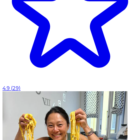
4.9
(
29
)