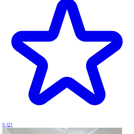
5
(
2
)