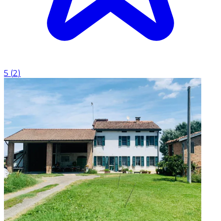
5
(
2
)