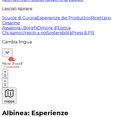
Lasciati ispirare
Scuole di Cucina
Esperienze dei Produttori
Ricettario
Cesarine
Assapora i Borghi
Dimore d'Epoca
Chi siamo
Unisciti a noi
Sostenibilità
Press & PR
Cambia lingua
1
1
mappa
Esperienze culinarie indimenticabili: Esperienze gastro
Albinea: Esperienze