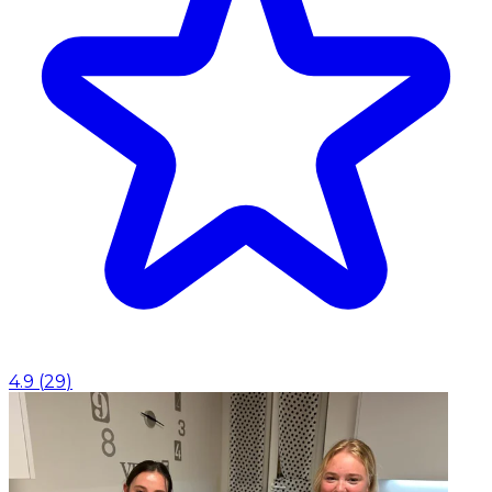
4.9
(
29
)