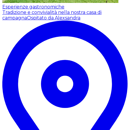
Esperienze gastronomiche
Tradizione e convivialità nella nostra casa di
campagna
Ospitato da Alexsandra