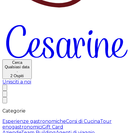
Cerca
Qualsiasi data
·
2
Ospiti
Unisciti a noi
Categorie
Esperienze gastronomiche
Corsi di Cucina
Tour
enogastronomici
Gift Card
Aziende
Team Building
Agenti di viaggio