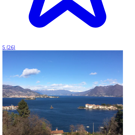
5
(
26
)