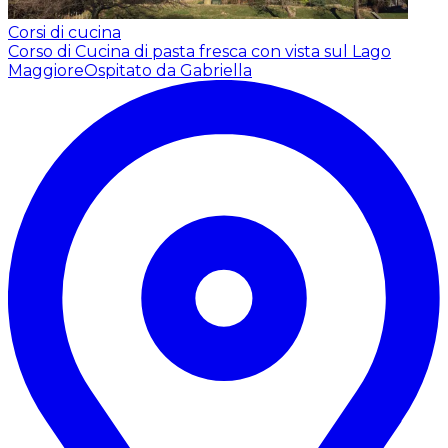
Corsi di cucina
Corso di Cucina di pasta fresca con vista sul Lago
Maggiore
Ospitato da Gabriella