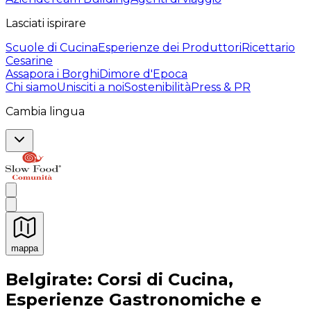
Lasciati ispirare
Scuole di Cucina
Esperienze dei Produttori
Ricettario
Cesarine
Assapora i Borghi
Dimore d'Epoca
Chi siamo
Unisciti a noi
Sostenibilità
Press & PR
Cambia lingua
mappa
Esperienze culinarie indimenticabili: Esperienze gastro
Belgirate: Corsi di Cucina,
Esperienze Gastronomiche e