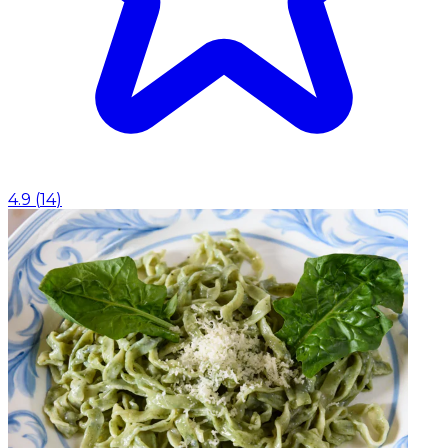
4.9
(
14
)