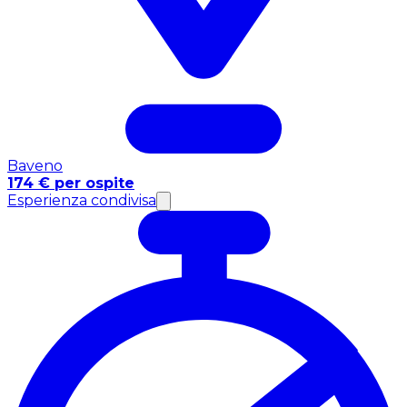
Baveno
174 € per ospite
Esperienza condivisa