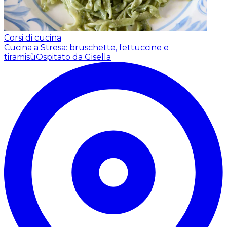
Corsi di cucina
Cucina a Stresa: bruschette, fettuccine e
tiramisù
Ospitato da Gisella