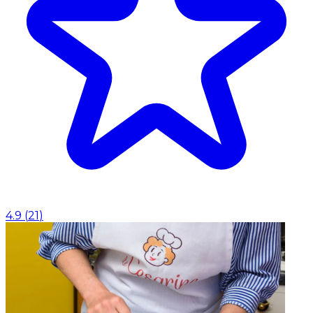
4.9
(
21
)