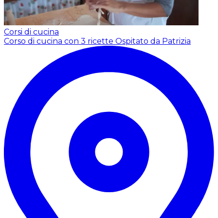
Corsi di cucina
Corso di cucina con 3 ricette
Ospitato da Patrizia