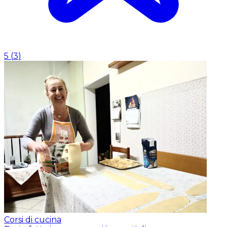
5
(
3
)
Corsi di cucina