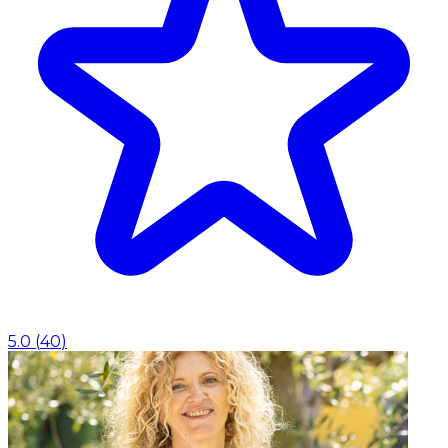
5.0
(
40
)