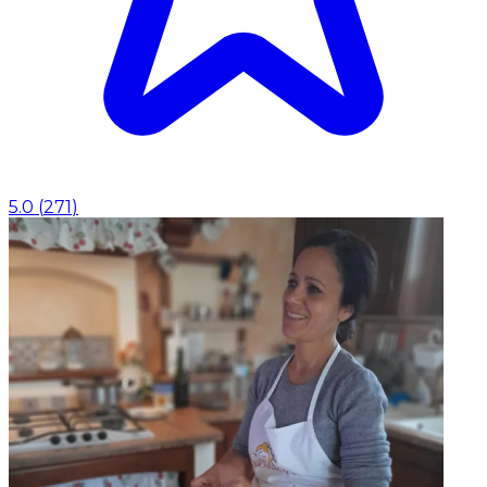
5.0
(
271
)