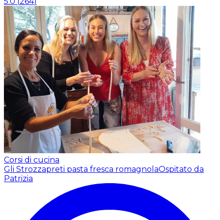
5.0
(
264
)
Corsi di cucina
Gli Strozzapreti pasta fresca romagnola
Ospitato da
Patrizia