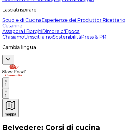
Lasciati ispirare
Scuole di Cucina
Esperienze dei Produttori
Ricettario
Cesarine
Assapora i Borghi
Dimore d'Epoca
Chi siamo
Unisciti a noi
Sostenibilità
Press & PR
Cambia lingua
1
1
mappa
Esperienze culinarie indimenticabili: Esperienze gastro
Belvedere: Corsi di cucina