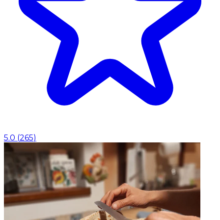
5.0
(
265
)