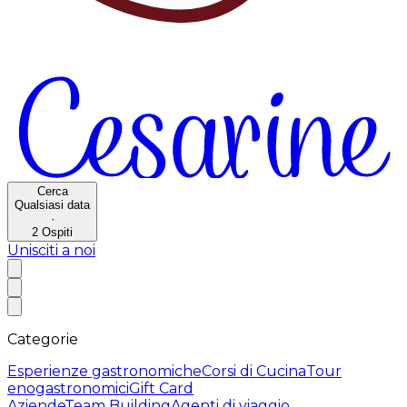
Cerca
Qualsiasi data
·
2
Ospiti
Unisciti a noi
Categorie
Esperienze gastronomiche
Corsi di Cucina
Tour
enogastronomici
Gift Card
Aziende
Team Building
Agenti di viaggio