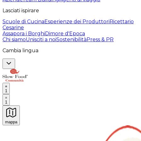
Lasciati ispirare
Scuole di Cucina
Esperienze dei Produttori
Ricettario
Cesarine
Assapora i Borghi
Dimore d'Epoca
Chi siamo
Unisciti a noi
Sostenibilità
Press & PR
Cambia lingua
1
1
mappa
Esperienze culinarie indimenticabili: Esperienze gastro