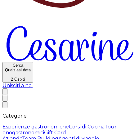
Cerca
Qualsiasi data
·
2
Ospiti
Unisciti a noi
Categorie
Esperienze gastronomiche
Corsi di Cucina
Tour
enogastronomici
Gift Card
Aziende
Team Building
Agenti di viaggio