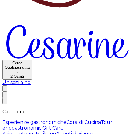
Cerca
Qualsiasi data
·
2
Ospiti
Unisciti a noi
Categorie
Esperienze gastronomiche
Corsi di Cucina
Tour
enogastronomici
Gift Card
Aziende
Team Building
Agenti di viaggio