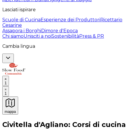
Lasciati ispirare
Scuole di Cucina
Esperienze dei Produttori
Ricettario
Cesarine
Assapora i Borghi
Dimore d'Epoca
Chi siamo
Unisciti a noi
Sostenibilità
Press & PR
Cambia lingua
1
1
mappa
Esperienze culinarie indimenticabili: Esperienze gastro
Civitella d'Agliano: Corsi di cucina