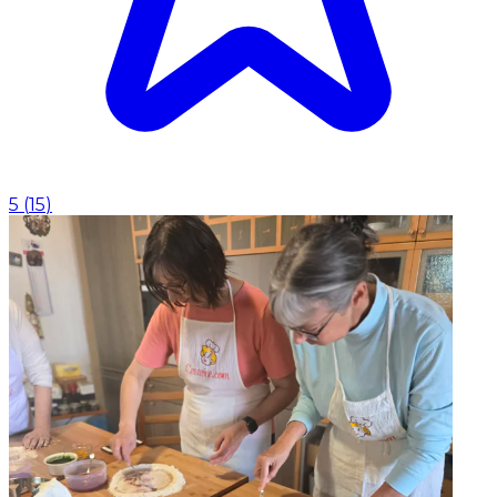
5
(
15
)