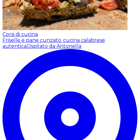
Corsi di cucina
Friselle e pane cunzato: cucina calabrese
autentica
Ospitato da Antonella