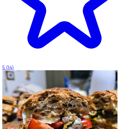
5
(
14
)