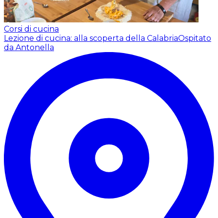
Corsi di cucina
Lezione di cucina: alla scoperta della Calabria
Ospitato
da Antonella