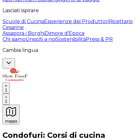
Lasciati ispirare
Scuole di Cucina
Esperienze dei Produttori
Ricettario
Cesarine
Assapora i Borghi
Dimore d'Epoca
Chi siamo
Unisciti a noi
Sostenibilità
Press & PR
Cambia lingua
1
1
mappa
Esperienze culinarie indimenticabili: Esperienze gastro
Condofuri: Corsi di cucina