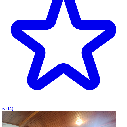
5
(
14
)