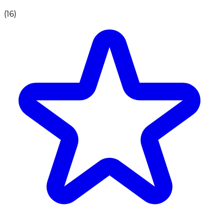
(
16
)