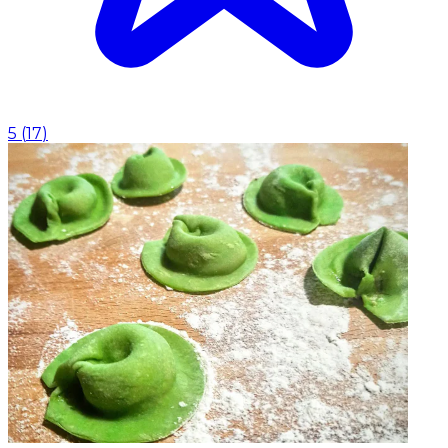
5
(
17
)