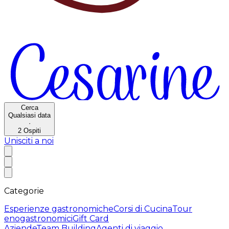
Cerca
Qualsiasi data
·
2
Ospiti
Unisciti a noi
Categorie
Esperienze gastronomiche
Corsi di Cucina
Tour
enogastronomici
Gift Card
Aziende
Team Building
Agenti di viaggio