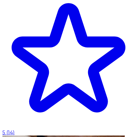
5
(
14
)