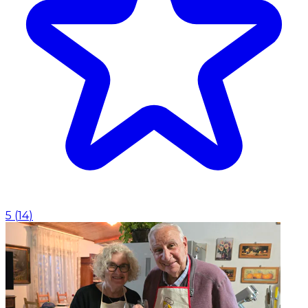
5
(
14
)