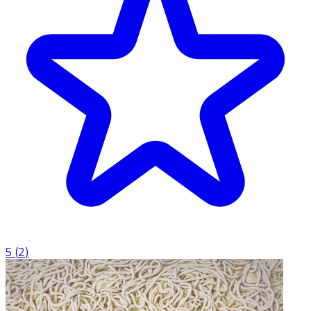
5
(
2
)