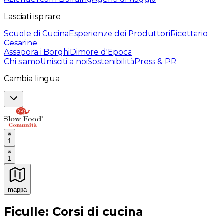
Lasciati ispirare
Scuole di Cucina
Esperienze dei Produttori
Ricettario
Cesarine
Assapora i Borghi
Dimore d'Epoca
Chi siamo
Unisciti a noi
Sostenibilità
Press & PR
Cambia lingua
1
1
mappa
Esperienze culinarie indimenticabili: Esperienze gastro
Ficulle: Corsi di cucina