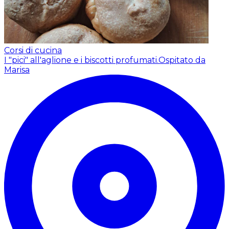
Corsi di cucina
I "pici" all'aglione e i biscotti profumati.
Ospitato da
Marisa