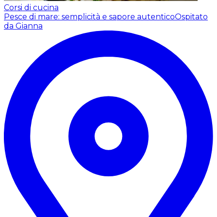
Corsi di cucina
Pesce di mare: semplicità e sapore autentico
Ospitato
da Gianna