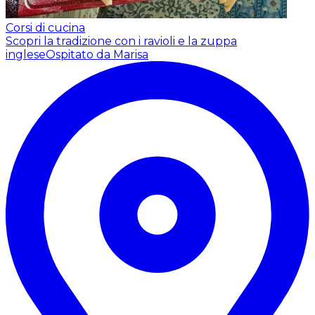
Corsi di cucina
Scopri la tradizione con i ravioli e la zuppa
inglese
Ospitato da Marisa