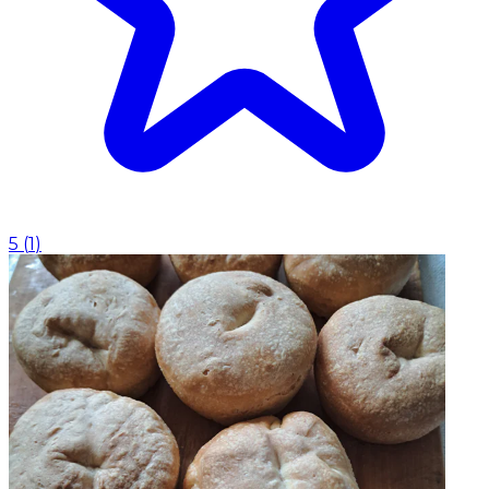
5
(
1
)