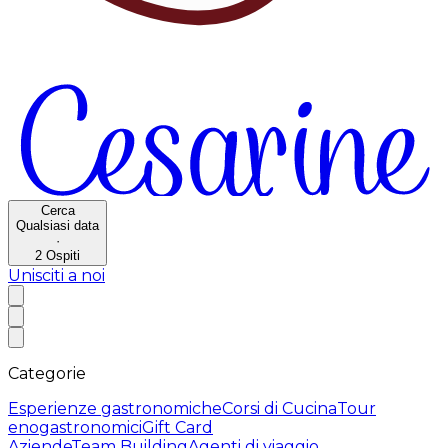
Cerca
Qualsiasi data
·
2
Ospiti
Unisciti a noi
Categorie
Esperienze gastronomiche
Corsi di Cucina
Tour
enogastronomici
Gift Card
Aziende
Team Building
Agenti di viaggio