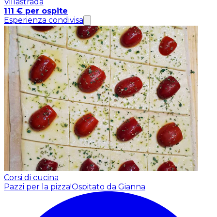
Villastrada
111 € per ospite
Esperienza condivisa
Corsi di cucina
Pazzi per la pizza!
Ospitato da Gianna