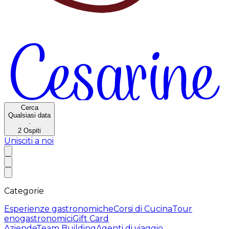
Cerca
Qualsiasi data
·
2
Ospiti
Unisciti a noi
Categorie
Esperienze gastronomiche
Corsi di Cucina
Tour
enogastronomici
Gift Card
Aziende
Team Building
Agenti di viaggio