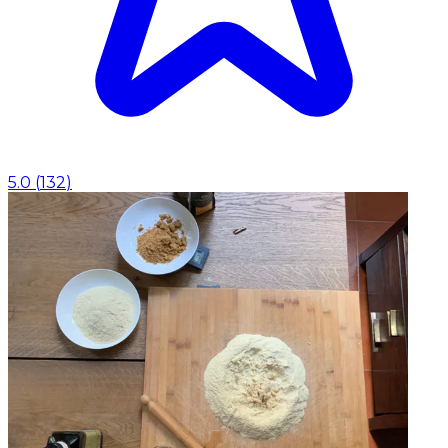
5.0
(
132
)