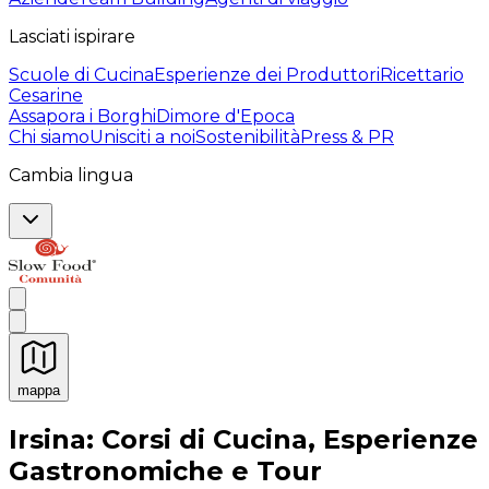
Lasciati ispirare
Scuole di Cucina
Esperienze dei Produttori
Ricettario
Cesarine
Assapora i Borghi
Dimore d'Epoca
Chi siamo
Unisciti a noi
Sostenibilità
Press & PR
Cambia lingua
mappa
Esperienze culinarie indimenticabili: Esperienze gastro
Irsina: Corsi di Cucina, Esperienze
Gastronomiche e Tour