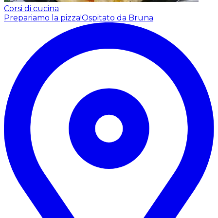
Corsi di cucina
Prepariamo la pizza!
Ospitato da Bruna