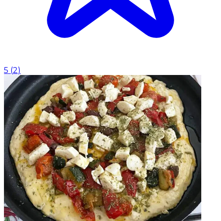
5
(
2
)