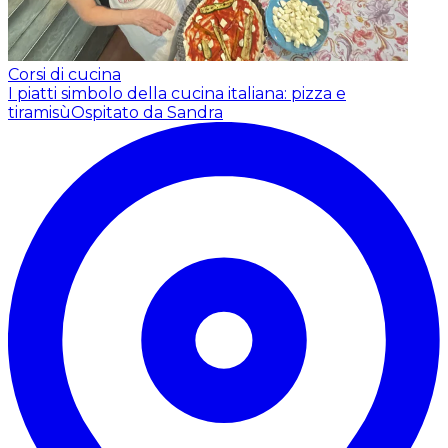
Corsi di cucina
I piatti simbolo della cucina italiana: pizza e
tiramisù
Ospitato da Sandra