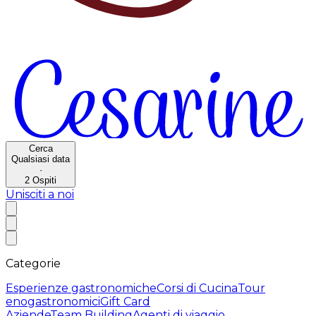
Cerca
Qualsiasi data
·
2
Ospiti
Unisciti a noi
Categorie
Esperienze gastronomiche
Corsi di Cucina
Tour
enogastronomici
Gift Card
Aziende
Team Building
Agenti di viaggio