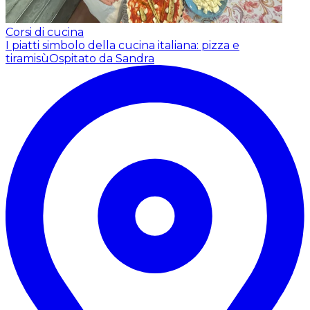
Corsi di cucina
I piatti simbolo della cucina italiana: pizza e
tiramisù
Ospitato da Sandra