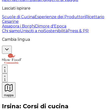
Lasciati ispirare
Scuole di Cucina
Esperienze dei Produttori
Ricettario
Cesarine
Assapora i Borghi
Dimore d'Epoca
Chi siamo
Unisciti a noi
Sostenibilità
Press & PR
Cambia lingua
1
1
mappa
Esperienze culinarie indimenticabili: Esperienze gastro
Irsina: Corsi di cucina