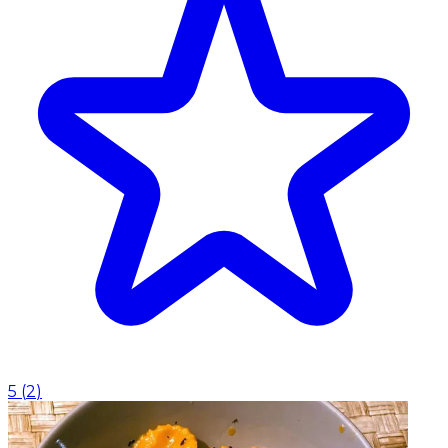
5
(
2
)