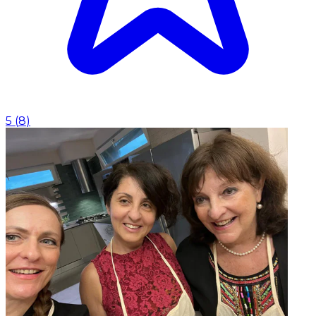
5
(
8
)