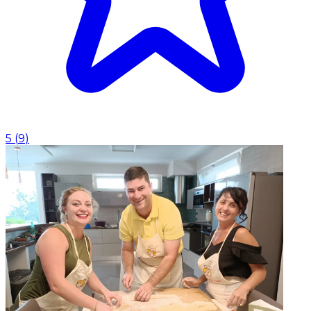
5
(
9
)