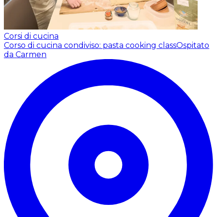
Corsi di cucina
Corso di cucina condiviso: pasta cooking class
Ospitato
da Carmen