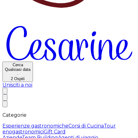
Cerca
Qualsiasi data
·
2
Ospiti
Unisciti a noi
Categorie
Esperienze gastronomiche
Corsi di Cucina
Tour
enogastronomici
Gift Card
Aziende
Team Building
Agenti di viaggio