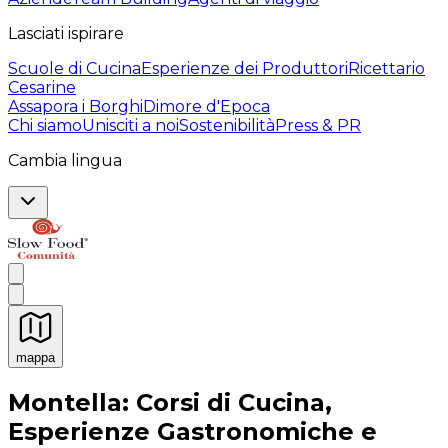
Lasciati ispirare
Scuole di Cucina
Esperienze dei Produttori
Ricettario
Cesarine
Assapora i Borghi
Dimore d'Epoca
Chi siamo
Unisciti a noi
Sostenibilità
Press & PR
Cambia lingua
mappa
Esperienze culinarie indimenticabili: Esperienze gastro
Montella: Corsi di Cucina,
Esperienze Gastronomiche e