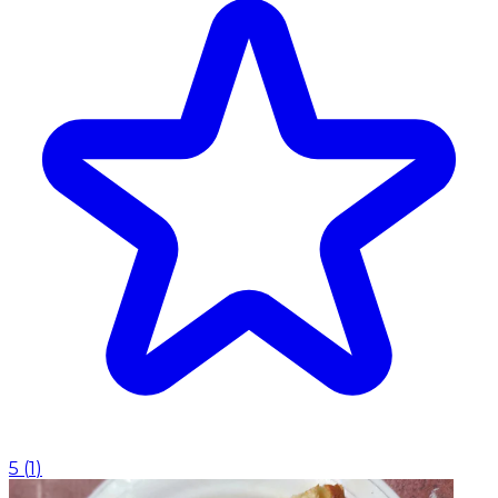
5
(
1
)