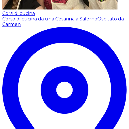
Corsi di cucina
Corso di cucina da una Cesarina a Salerno
Ospitato da
Carmen