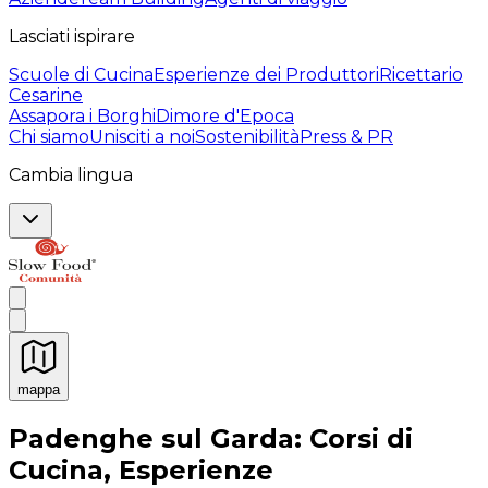
Lasciati ispirare
Scuole di Cucina
Esperienze dei Produttori
Ricettario
Cesarine
Assapora i Borghi
Dimore d'Epoca
Chi siamo
Unisciti a noi
Sostenibilità
Press & PR
Cambia lingua
mappa
Esperienze culinarie indimenticabili: Esperienze gastro
Padenghe sul Garda: Corsi di
Cucina, Esperienze