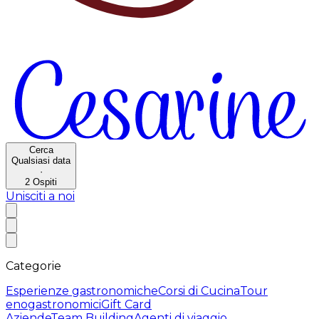
Cerca
Qualsiasi data
·
2
Ospiti
Unisciti a noi
Categorie
Esperienze gastronomiche
Corsi di Cucina
Tour
enogastronomici
Gift Card
Aziende
Team Building
Agenti di viaggio