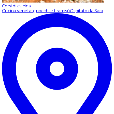
Corsi di cucina
Cucina veneta: gnocchi e tiramisù
Ospitato da Sara