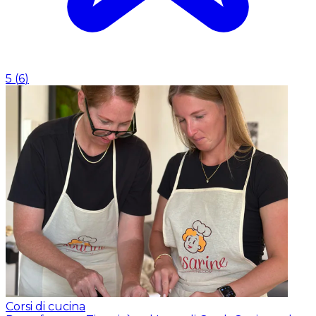
5
(
6
)
Corsi di cucina