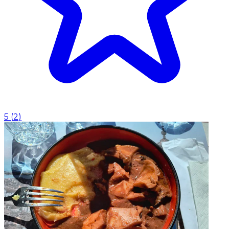
5
(
2
)