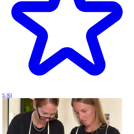
5
(
6
)