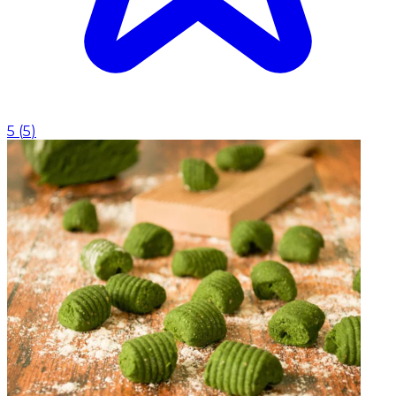
5
(
5
)