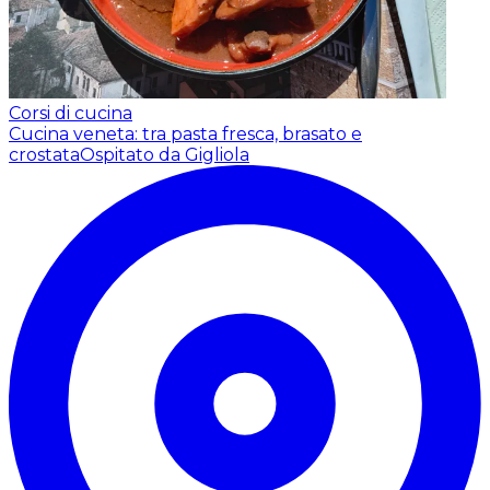
Corsi di cucina
Cucina veneta: tra pasta fresca, brasato e
crostata
Ospitato da Gigliola