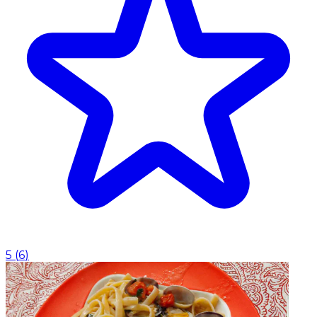
5
(
6
)