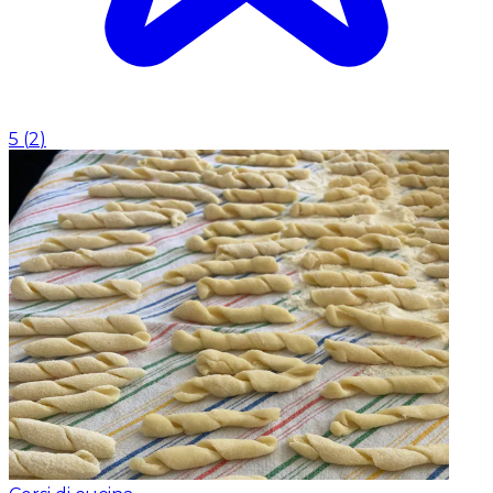
5
(
2
)