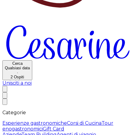
Cerca
Qualsiasi data
·
2
Ospiti
Unisciti a noi
Categorie
Esperienze gastronomiche
Corsi di Cucina
Tour
enogastronomici
Gift Card
Aziende
Team Building
Agenti di viaggio