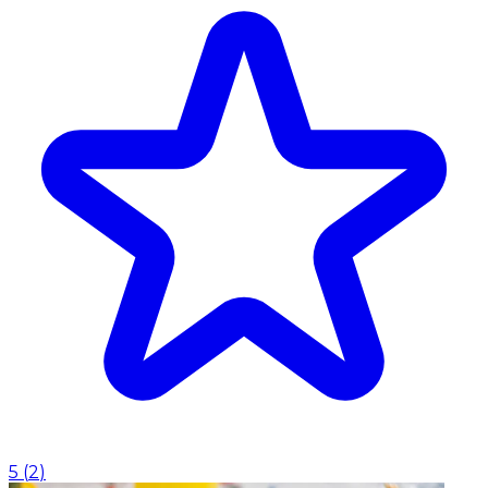
5
(
2
)