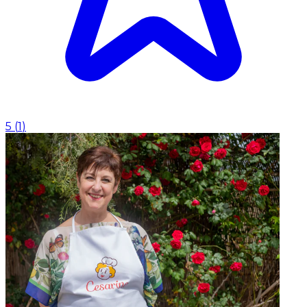
5
(
1
)