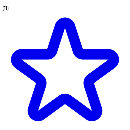
(
11
)