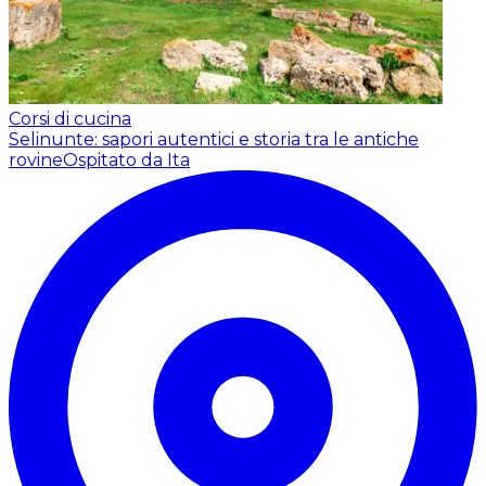
Corsi di cucina
Selinunte: sapori autentici e storia tra le antiche
rovine
Ospitato da Ita