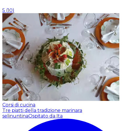
5
(
10
)
Corsi di cucina
Tre piatti della tradizione marinara
selinuntina
Ospitato da Ita