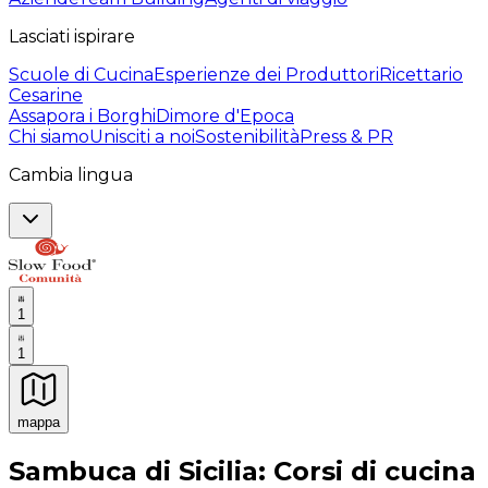
Lasciati ispirare
Scuole di Cucina
Esperienze dei Produttori
Ricettario
Cesarine
Assapora i Borghi
Dimore d'Epoca
Chi siamo
Unisciti a noi
Sostenibilità
Press & PR
Cambia lingua
1
1
mappa
Esperienze culinarie indimenticabili: Esperienze gastro
Sambuca di Sicilia: Corsi di cucina