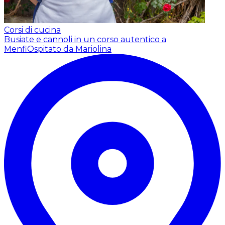
Corsi di cucina
Busiate e cannoli in un corso autentico a
Menfi
Ospitato da Mariolina