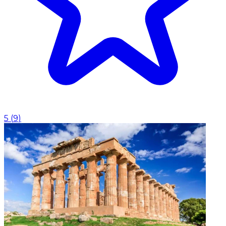
5
(
9
)