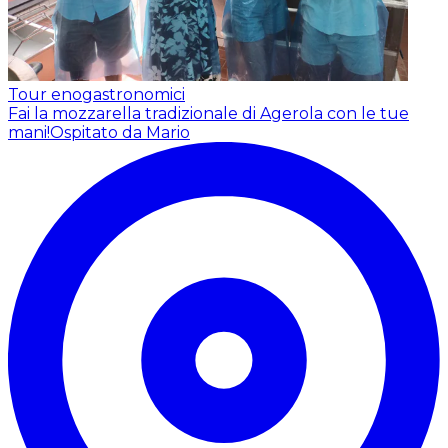
Tour enogastronomici
Fai la mozzarella tradizionale di Agerola con le tue
mani!
Ospitato da Mario