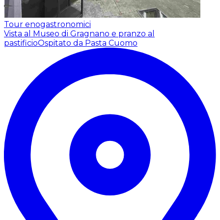
Tour enogastronomici
Vista al Museo di Gragnano e pranzo al
pastificio
Ospitato da Pasta Cuomo