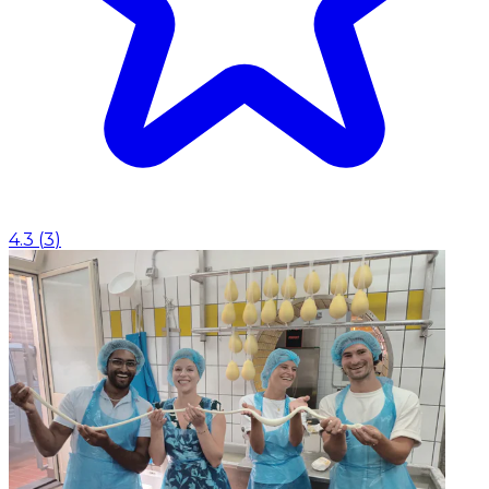
4.3
(
3
)