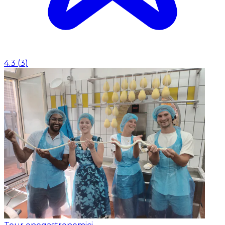
4.3
(
3
)