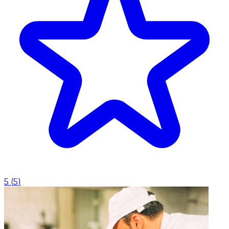
5
(
5
)