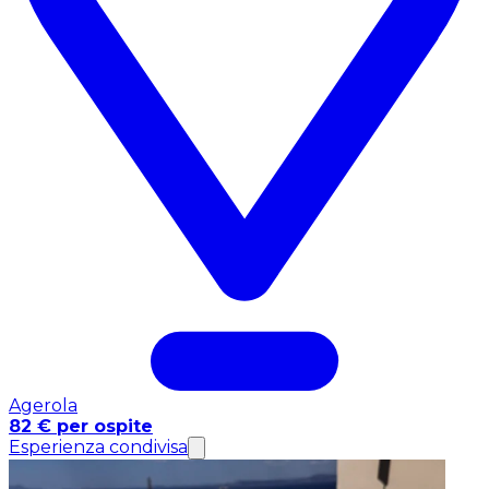
Agerola
82 € per ospite
Esperienza condivisa