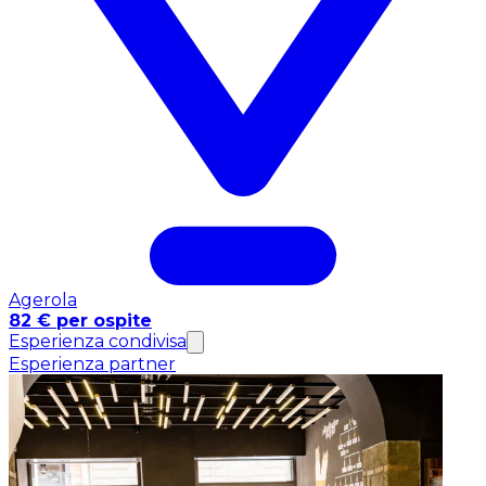
Agerola
82 € per ospite
Esperienza condivisa
Esperienza partner