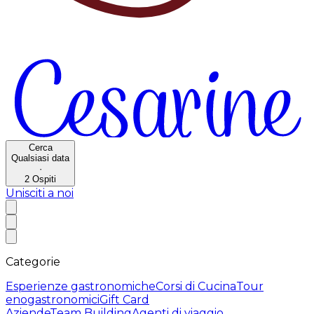
Cerca
Qualsiasi data
·
2
Ospiti
Unisciti a noi
Categorie
Esperienze gastronomiche
Corsi di Cucina
Tour
enogastronomici
Gift Card
Aziende
Team Building
Agenti di viaggio