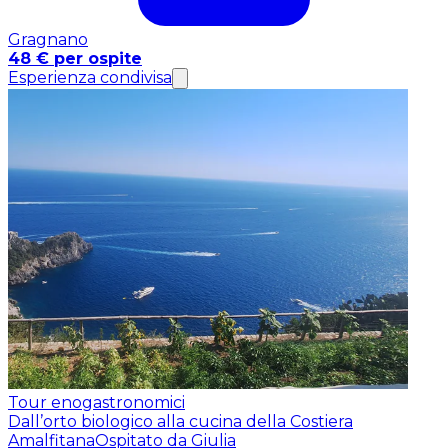
Gragnano
48 € per ospite
Esperienza condivisa
Tour enogastronomici
Dall’orto biologico alla cucina della Costiera
Amalfitana
Ospitato da Giulia