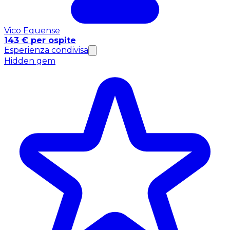
Vico Equense
143 € per ospite
Esperienza condivisa
Hidden gem