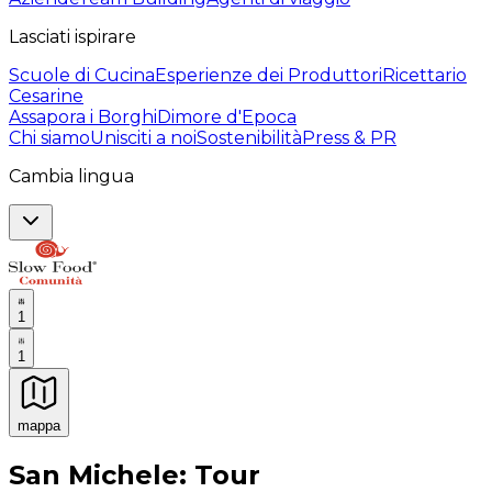
Lasciati ispirare
Scuole di Cucina
Esperienze dei Produttori
Ricettario
Cesarine
Assapora i Borghi
Dimore d'Epoca
Chi siamo
Unisciti a noi
Sostenibilità
Press & PR
Cambia lingua
1
1
mappa
Esperienze culinarie indimenticabili: Esperienze gastro
San Michele: Tour