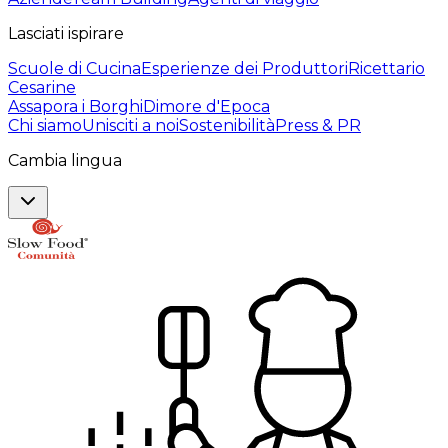
Lasciati ispirare
Scuole di Cucina
Esperienze dei Produttori
Ricettario
Cesarine
Assapora i Borghi
Dimore d'Epoca
Chi siamo
Unisciti a noi
Sostenibilità
Press & PR
Cambia lingua