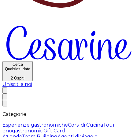
Cerca
Qualsiasi data
·
2
Ospiti
Unisciti a noi
Categorie
Esperienze gastronomiche
Corsi di Cucina
Tour
enogastronomici
Gift Card
Aziende
Team Building
Agenti di viaggio