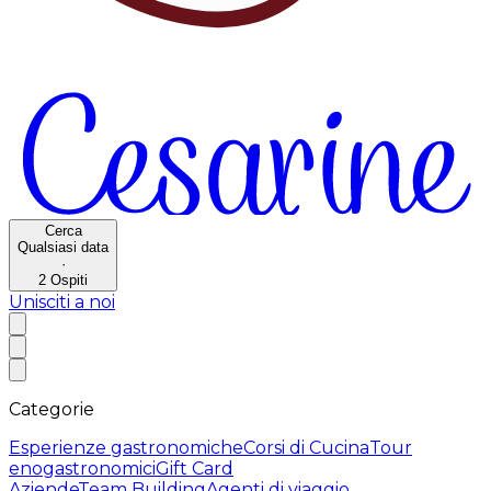
Cerca
Qualsiasi data
·
2
Ospiti
Unisciti a noi
Categorie
Esperienze gastronomiche
Corsi di Cucina
Tour
enogastronomici
Gift Card
Aziende
Team Building
Agenti di viaggio