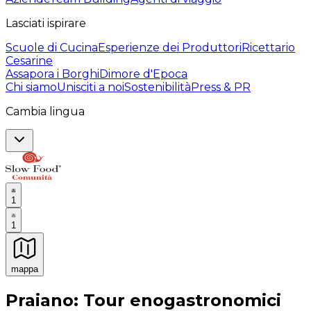
Lasciati ispirare
Scuole di Cucina
Esperienze dei Produttori
Ricettario
Cesarine
Assapora i Borghi
Dimore d'Epoca
Chi siamo
Unisciti a noi
Sostenibilità
Press & PR
Cambia lingua
1
1
mappa
Esperienze culinarie indimenticabili: Esperienze gastro
Praiano: Tour enogastronomici