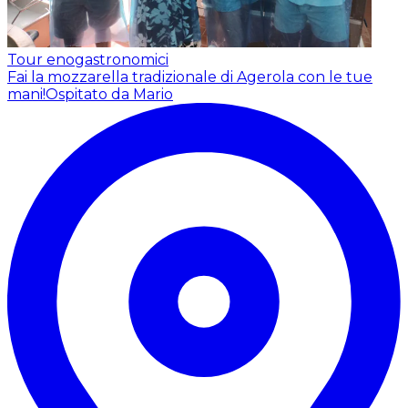
Tour enogastronomici
Fai la mozzarella tradizionale di Agerola con le tue
mani!
Ospitato da Mario