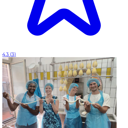
4.3
(
3
)