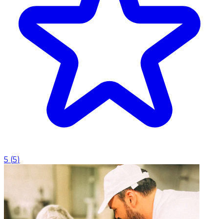
5
(
5
)