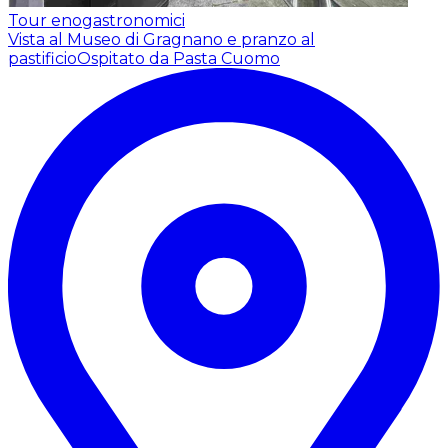
Tour enogastronomici
Vista al Museo di Gragnano e pranzo al
pastificio
Ospitato da Pasta Cuomo