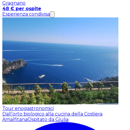
Gragnano
48 € per ospite
Esperienza condivisa
Tour enogastronomici
Dall’orto biologico alla cucina della Costiera
Amalfitana
Ospitato da Giulia