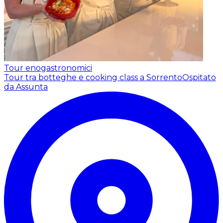
Tour enogastronomici
Tour tra botteghe e cooking class a Sorrento
Ospitato
da Assunta