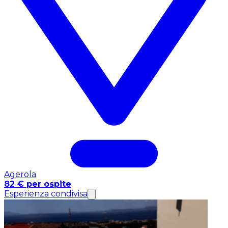
Agerola
82 € per ospite
Esperienza condivisa