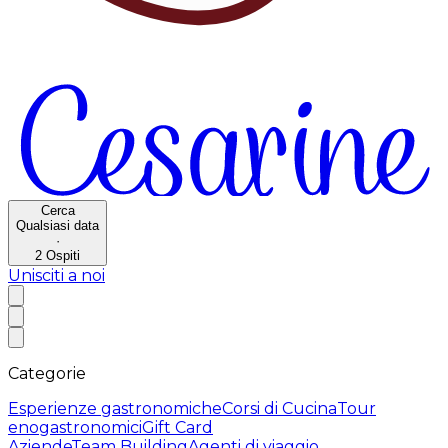
Cerca
Qualsiasi data
·
2
Ospiti
Unisciti a noi
Categorie
Esperienze gastronomiche
Corsi di Cucina
Tour
enogastronomici
Gift Card
Aziende
Team Building
Agenti di viaggio