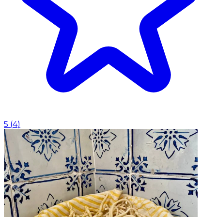
5
(
4
)