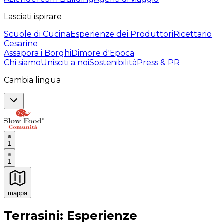
Lasciati ispirare
Scuole di Cucina
Esperienze dei Produttori
Ricettario
Cesarine
Assapora i Borghi
Dimore d'Epoca
Chi siamo
Unisciti a noi
Sostenibilità
Press & PR
Cambia lingua
1
1
mappa
Esperienze culinarie indimenticabili: Esperienze gastro
Terrasini: Esperienze