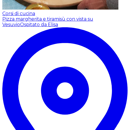
Corsi di cucina
Pizza margherita e tiramisù con vista su
Vesuvio
Ospitato da Elisa