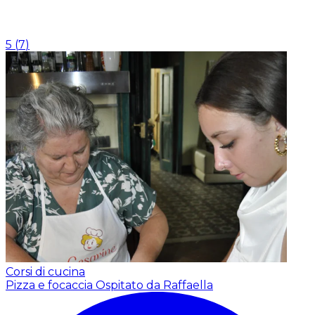
5
(
7
)
Corsi di cucina
Pizza e focaccia
Ospitato da Raffaella