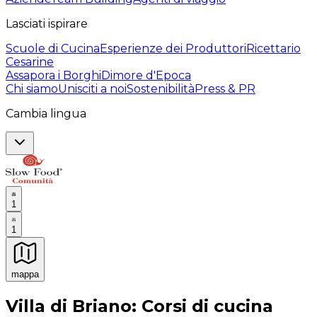
Lasciati ispirare
Scuole di Cucina
Esperienze dei Produttori
Ricettario
Cesarine
Assapora i Borghi
Dimore d'Epoca
Chi siamo
Unisciti a noi
Sostenibilità
Press & PR
Cambia lingua
1
1
mappa
Esperienze culinarie indimenticabili: Esperienze gastro
Villa di Briano: Corsi di cucina