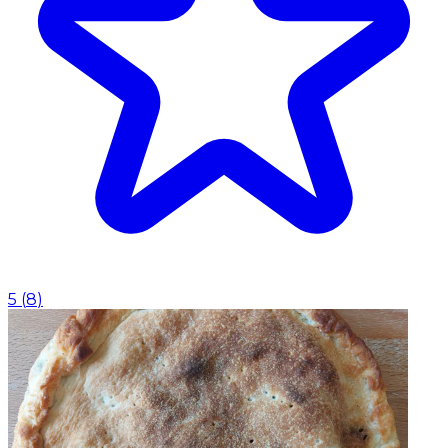
5
(
8
)