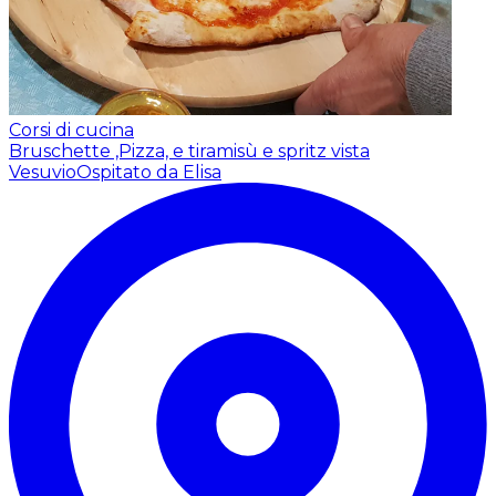
Corsi di cucina
Bruschette ,Pizza, e tiramisù e spritz vista
Vesuvio
Ospitato da Elisa