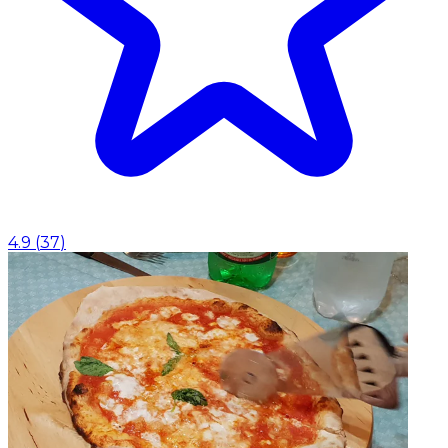
4.9
(
37
)