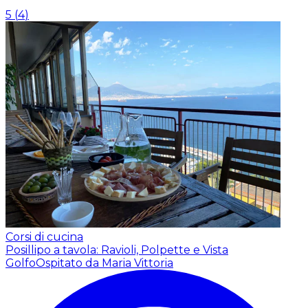
5
(
4
)
Corsi di cucina
Posillipo a tavola: Ravioli, Polpette e Vista
Golfo
Ospitato da Maria Vittoria