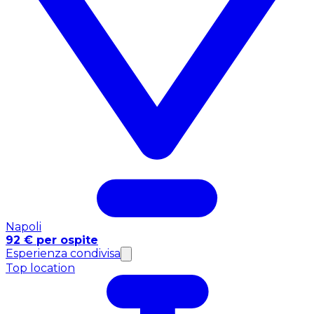
Napoli
92 € per ospite
Esperienza condivisa
Top location