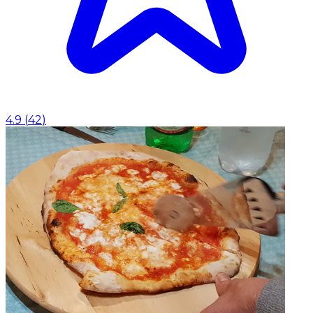
4.9
(
42
)