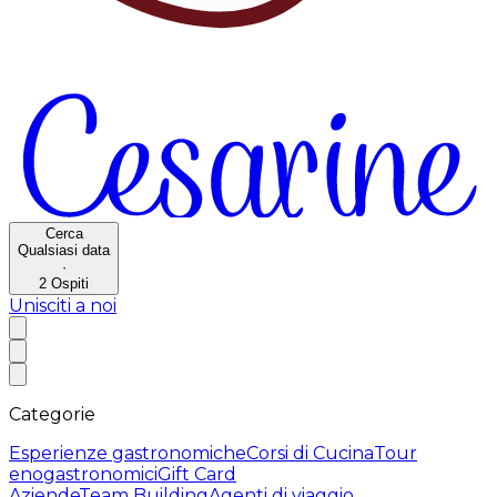
Cerca
Qualsiasi data
·
2
Ospiti
Unisciti a noi
Categorie
Esperienze gastronomiche
Corsi di Cucina
Tour
enogastronomici
Gift Card
Aziende
Team Building
Agenti di viaggio