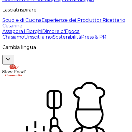
Lasciati ispirare
Scuole di Cucina
Esperienze dei Produttori
Ricettario
Cesarine
Assapora i Borghi
Dimore d'Epoca
Chi siamo
Unisciti a noi
Sostenibilità
Press & PR
Cambia lingua