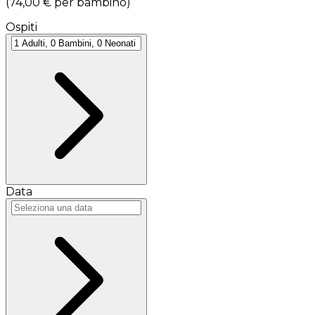
(
74,00 €
per bambino
)
Ospiti
Data