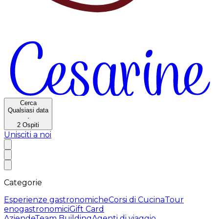
Cerca
Qualsiasi data
·
2
Ospiti
Unisciti a noi
Categorie
Esperienze gastronomiche
Corsi di Cucina
Tour
enogastronomici
Gift Card
Aziende
Team Building
Agenti di viaggio