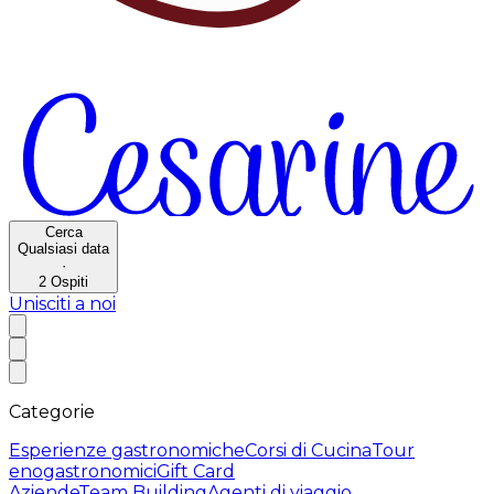
Cerca
Qualsiasi data
·
2
Ospiti
Unisciti a noi
Categorie
Esperienze gastronomiche
Corsi di Cucina
Tour
enogastronomici
Gift Card
Aziende
Team Building
Agenti di viaggio