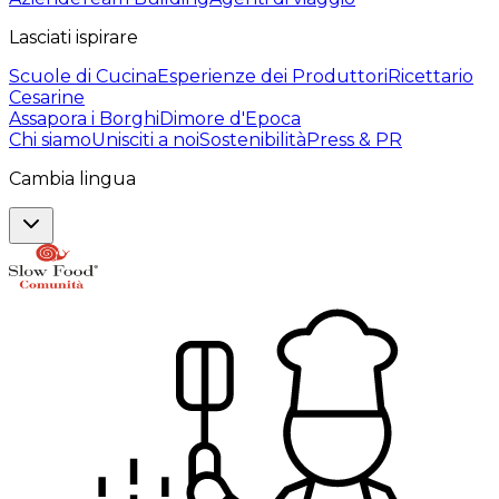
Lasciati ispirare
Scuole di Cucina
Esperienze dei Produttori
Ricettario
Cesarine
Assapora i Borghi
Dimore d'Epoca
Chi siamo
Unisciti a noi
Sostenibilità
Press & PR
Cambia lingua