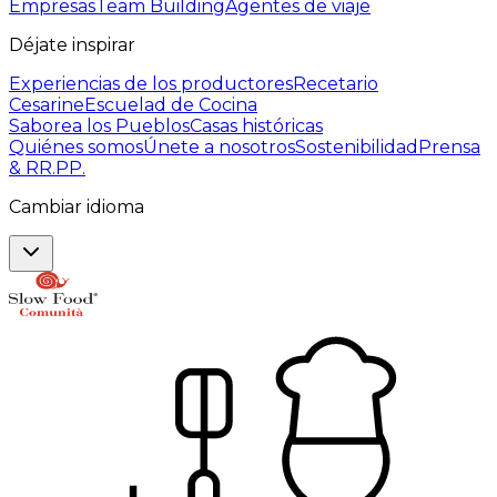
Empresas
Team Building
Agentes de viaje
Déjate inspirar
Experiencias de los productores
Recetario
Cesarine
Escuelad de Cocina
Saborea los Pueblos
Casas históricas
Quiénes somos
Únete a nosotros
Sostenibilidad
Prensa
& RR.PP.
Cambiar idioma