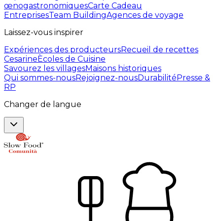
œnogastronomiques
Carte Cadeau
Entreprises
Team Building
Agences de voyage
Laissez-vous inspirer
Expériences des producteurs
Recueil de recettes
Cesarine
Ècoles de Cuisine
Savourez les villages
Maisons historiques
Qui sommes-nous
Rejoignez-nous
Durabilité
Presse &
RP
Changer de langue