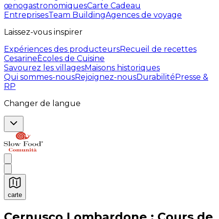
œnogastronomiques
Carte Cadeau
Entreprises
Team Building
Agences de voyage
Laissez-vous inspirer
Expériences des producteurs
Recueil de recettes
Cesarine
Ècoles de Cuisine
Savourez les villages
Maisons historiques
Qui sommes-nous
Rejoignez-nous
Durabilité
Presse &
RP
Changer de langue
carte
Expériences culinaires inoubliables : Expériences gas
Cernusco Lombardone : Cours de