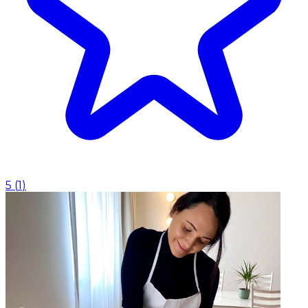
5
(
1
)