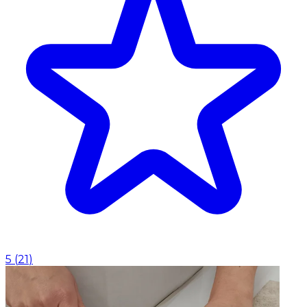
5
(
21
)