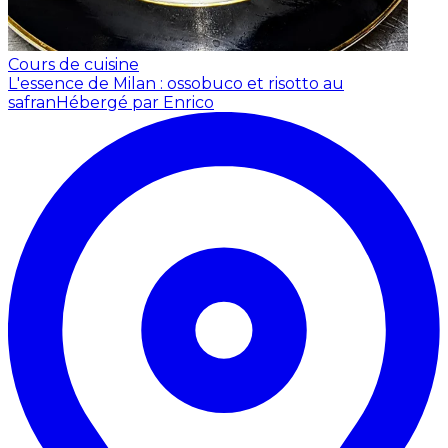
Cours de cuisine
L'essence de Milan : ossobuco et risotto au
safran
Hébergé par Enrico