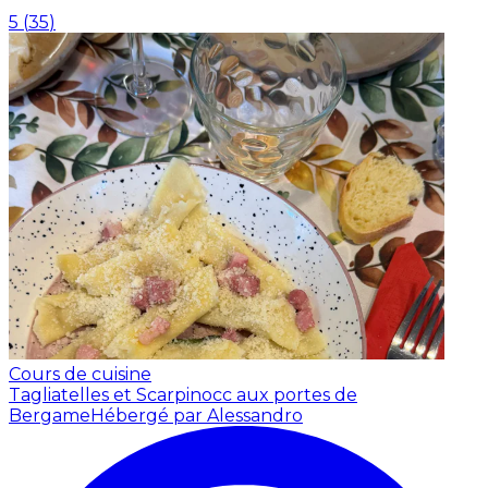
5
(
35
)
Cours de cuisine
Tagliatelles et Scarpinocc aux portes de
Bergame
Hébergé par Alessandro