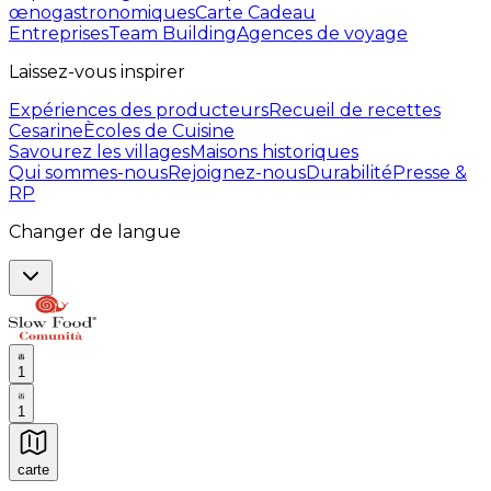
œnogastronomiques
Carte Cadeau
Entreprises
Team Building
Agences de voyage
Laissez-vous inspirer
Expériences des producteurs
Recueil de recettes
Cesarine
Ècoles de Cuisine
Savourez les villages
Maisons historiques
Qui sommes-nous
Rejoignez-nous
Durabilité
Presse &
RP
Changer de langue
1
1
carte