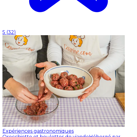
5
(
32
)
Expériences gastronomiques
Orecchiette et boulettes de viande
Hébergé par