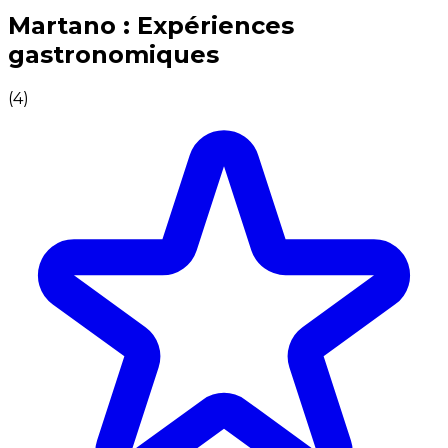
Expériences culinaires inoubliables : Expériences gas
Martano : Expériences
gastronomiques
(
4
)