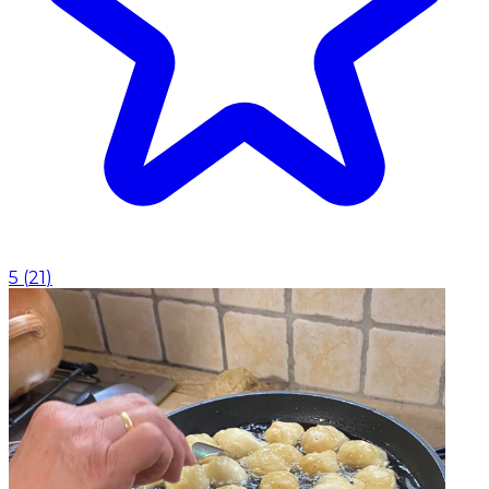
5
(
21
)