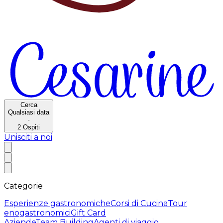
Cerca
Qualsiasi data
·
2
Ospiti
Unisciti a noi
Categorie
Esperienze gastronomiche
Corsi di Cucina
Tour
enogastronomici
Gift Card
Aziende
Team Building
Agenti di viaggio