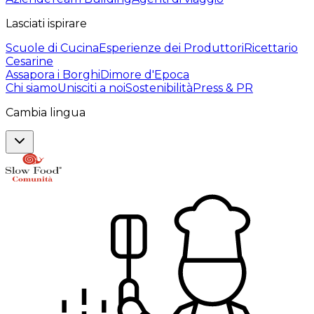
Lasciati ispirare
Scuole di Cucina
Esperienze dei Produttori
Ricettario
Cesarine
Assapora i Borghi
Dimore d'Epoca
Chi siamo
Unisciti a noi
Sostenibilità
Press & PR
Cambia lingua