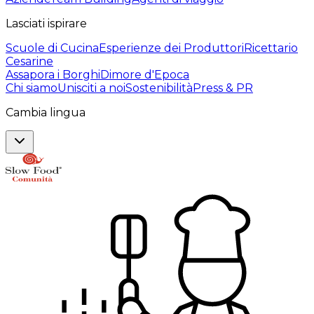
Lasciati ispirare
Scuole di Cucina
Esperienze dei Produttori
Ricettario
Cesarine
Assapora i Borghi
Dimore d'Epoca
Chi siamo
Unisciti a noi
Sostenibilità
Press & PR
Cambia lingua