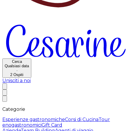
Cerca
Qualsiasi data
·
2
Ospiti
Unisciti a noi
Categorie
Esperienze gastronomiche
Corsi di Cucina
Tour
enogastronomici
Gift Card
Aziende
Team Building
Agenti di viaggio