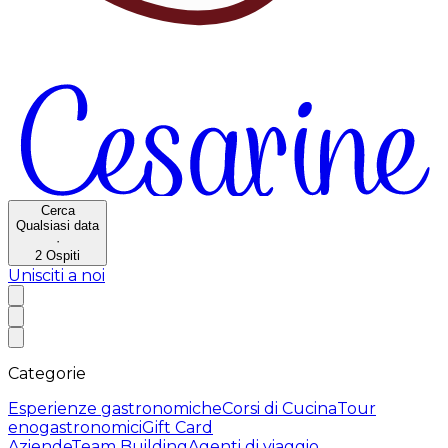
Cerca
Qualsiasi data
·
2
Ospiti
Unisciti a noi
Categorie
Esperienze gastronomiche
Corsi di Cucina
Tour
enogastronomici
Gift Card
Aziende
Team Building
Agenti di viaggio