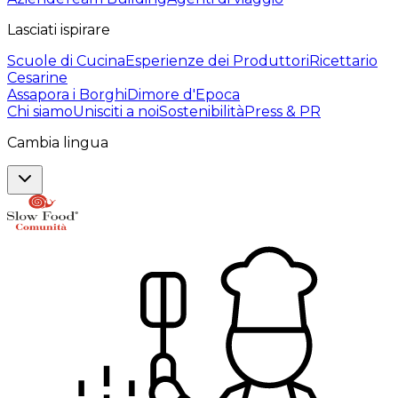
Lasciati ispirare
Scuole di Cucina
Esperienze dei Produttori
Ricettario
Cesarine
Assapora i Borghi
Dimore d'Epoca
Chi siamo
Unisciti a noi
Sostenibilità
Press & PR
Cambia lingua