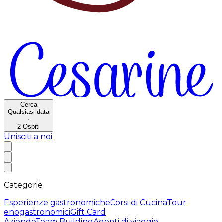
Cerca
Qualsiasi data
·
2
Ospiti
Unisciti a noi
Categorie
Esperienze gastronomiche
Corsi di Cucina
Tour
enogastronomici
Gift Card
Aziende
Team Building
Agenti di viaggio