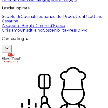
Lasciati ispirare
Scuole di Cucina
Esperienze dei Produttori
Ricettario
Cesarine
Assapora i Borghi
Dimore d'Epoca
Chi siamo
Unisciti a noi
Sostenibilità
Press & PR
Cambia lingua