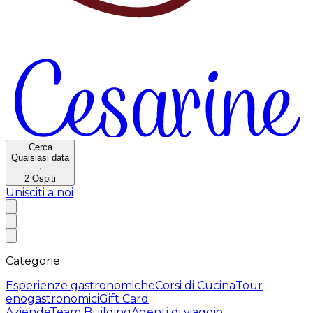
Cerca
Qualsiasi data
·
2
Ospiti
Unisciti a noi
Categorie
Esperienze gastronomiche
Corsi di Cucina
Tour
enogastronomici
Gift Card
Aziende
Team Building
Agenti di viaggio