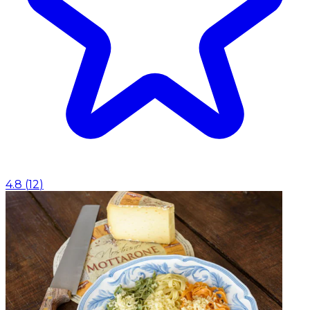
4.8
(
12
)