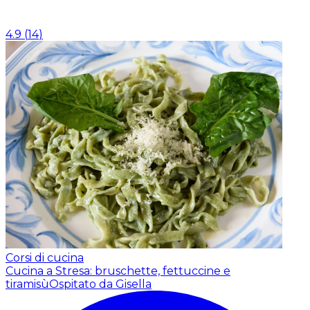
4.9
(
14
)
Corsi di cucina
Cucina a Stresa: bruschette, fettuccine e
tiramisù
Ospitato da Gisella