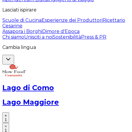
Lasciati ispirare
Scuole di Cucina
Esperienze dei Produttori
Ricettario
Cesarine
Assapora i Borghi
Dimore d'Epoca
Chi siamo
Unisciti a noi
Sostenibilità
Press & PR
Cambia lingua
Lago di Como
Lago Maggiore
1
1