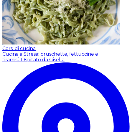
Corsi di cucina
Cucina a Stresa: bruschette, fettuccine e
tiramisù
Ospitato da Gisella