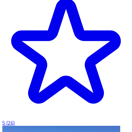
5
(
26
)