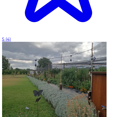
5
(
4
)