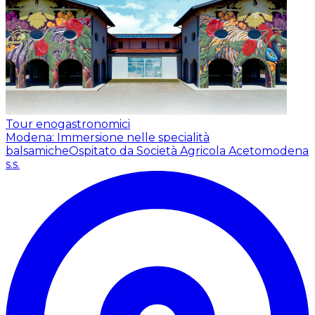
Tour enogastronomici
Modena: Immersione nelle specialità
balsamiche
Ospitato da Società Agricola Acetomodena
s.s.