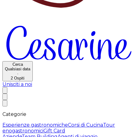
Cerca
Qualsiasi data
·
2
Ospiti
Unisciti a noi
Categorie
Esperienze gastronomiche
Corsi di Cucina
Tour
enogastronomici
Gift Card
Aziende
Team Building
Agenti di viaggio