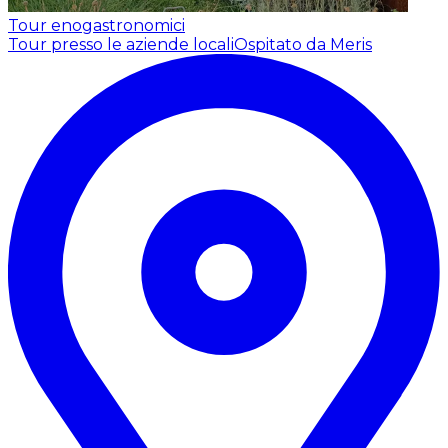
Tour enogastronomici
Tour presso le aziende locali
Ospitato da Meris