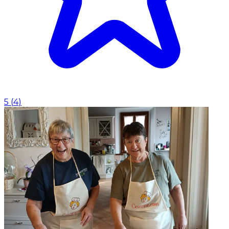
5
(
4
)