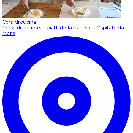
Corsi di cucina
Corso di cucina sui piatti della tradizione
Ospitato da
Meris