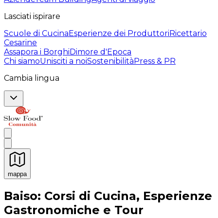
Lasciati ispirare
Scuole di Cucina
Esperienze dei Produttori
Ricettario
Cesarine
Assapora i Borghi
Dimore d'Epoca
Chi siamo
Unisciti a noi
Sostenibilità
Press & PR
Cambia lingua
mappa
Esperienze culinarie indimenticabili: Esperienze gastro
Baiso: Corsi di Cucina, Esperienze
Gastronomiche e Tour