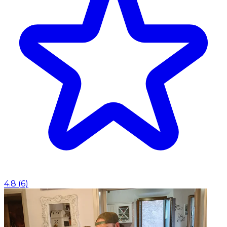
4.8
(
6
)