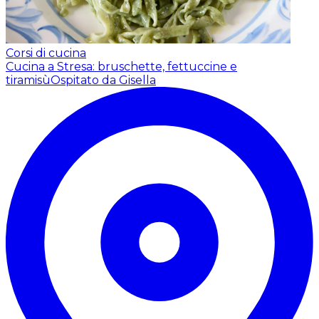
Corsi di cucina
Cucina a Stresa: bruschette, fettuccine e
tiramisù
Ospitato da Gisella