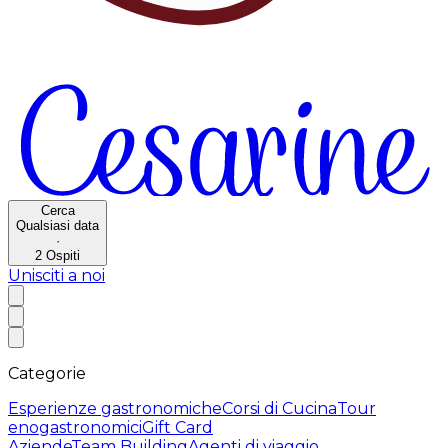
Cerca
Qualsiasi data
·
2
Ospiti
Unisciti a noi
Categorie
Esperienze gastronomiche
Corsi di Cucina
Tour
enogastronomici
Gift Card
Aziende
Team Building
Agenti di viaggio