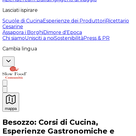
Lasciati ispirare
Scuole di Cucina
Esperienze dei Produttori
Ricettario
Cesarine
Assapora i Borghi
Dimore d'Epoca
Chi siamo
Unisciti a noi
Sostenibilità
Press & PR
Cambia lingua
mappa
Esperienze culinarie indimenticabili: Esperienze gastro
Besozzo: Corsi di Cucina,
Esperienze Gastronomiche e