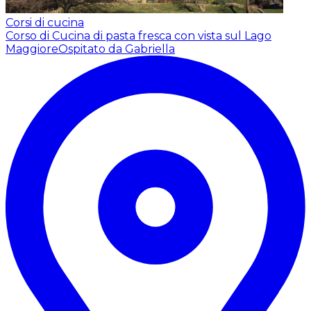
Corsi di cucina
Corso di Cucina di pasta fresca con vista sul Lago
Maggiore
Ospitato da Gabriella