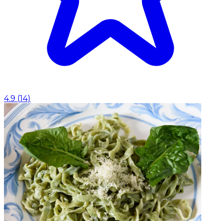
4.9
(
14
)