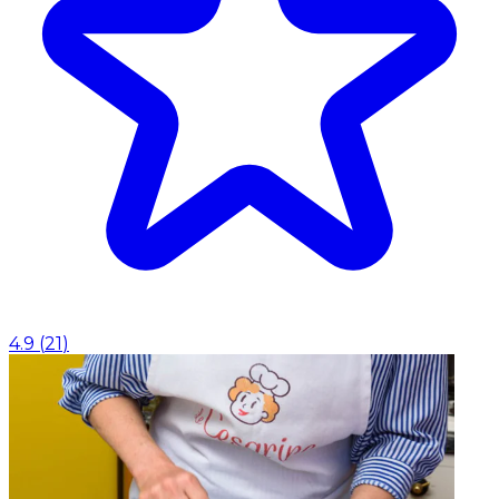
4.9
(
21
)