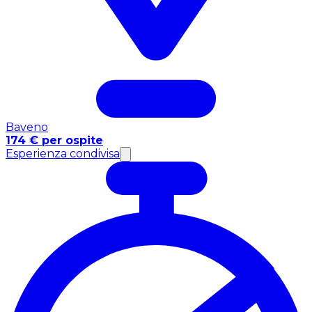
Baveno
174 € per ospite
Esperienza condivisa