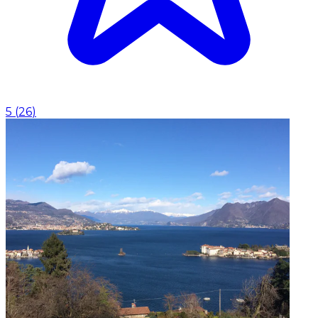
5
(
26
)