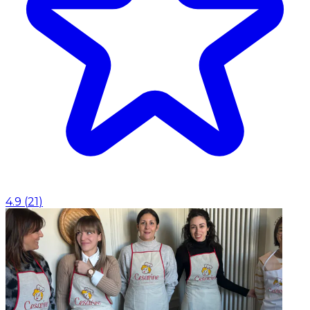
4.9
(
21
)