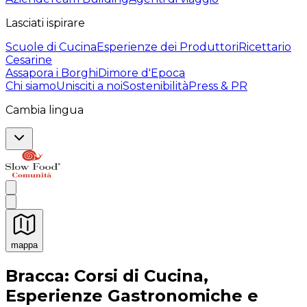
Lasciati ispirare
Scuole di Cucina
Esperienze dei Produttori
Ricettario
Cesarine
Assapora i Borghi
Dimore d'Epoca
Chi siamo
Unisciti a noi
Sostenibilità
Press & PR
Cambia lingua
mappa
Esperienze culinarie indimenticabili: Esperienze gastro
Bracca: Corsi di Cucina,
Esperienze Gastronomiche e