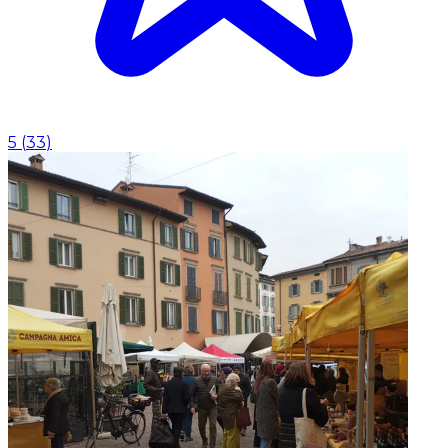
5
(
33
)