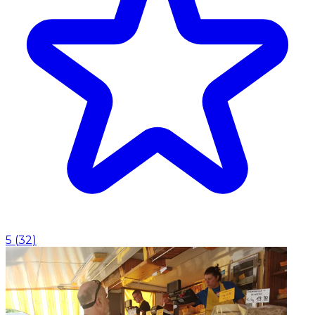
5
(
32
)