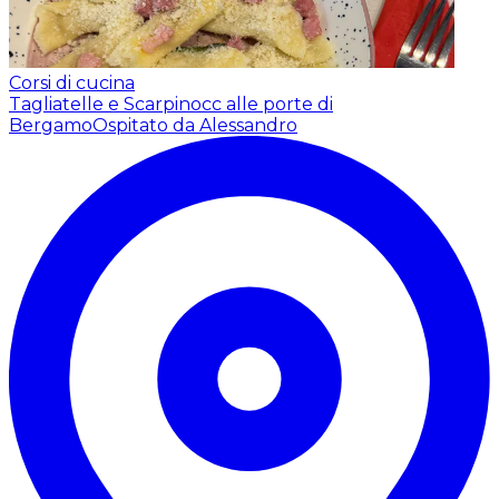
Corsi di cucina
Tagliatelle e Scarpinocc alle porte di
Bergamo
Ospitato da Alessandro