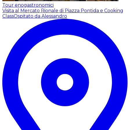
Tour enogastronomici
Visita al Mercato Rionale di Piazza Pontida e Cooking
Class
Ospitato da Alessandro