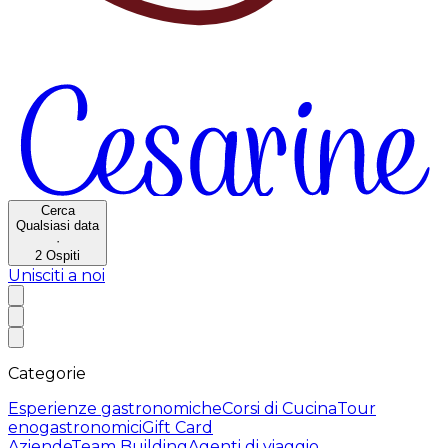
Cerca
Qualsiasi data
·
2
Ospiti
Unisciti a noi
Categorie
Esperienze gastronomiche
Corsi di Cucina
Tour
enogastronomici
Gift Card
Aziende
Team Building
Agenti di viaggio