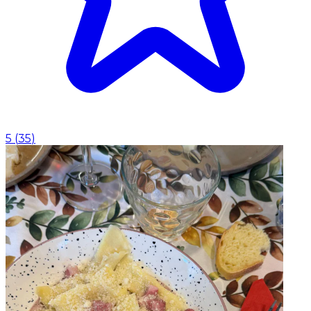
5
(
35
)