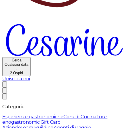
Cerca
Qualsiasi data
·
2
Ospiti
Unisciti a noi
Categorie
Esperienze gastronomiche
Corsi di Cucina
Tour
enogastronomici
Gift Card
Aziende
Team Building
Agenti di viaggio