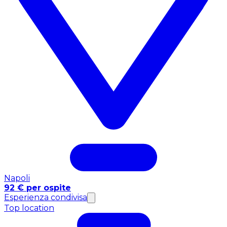
Napoli
92 € per ospite
Esperienza condivisa
Top location