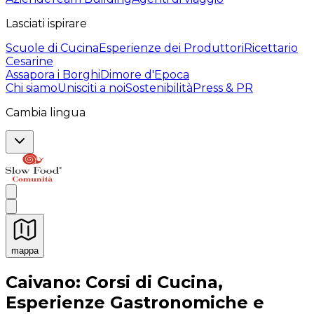
Lasciati ispirare
Scuole di Cucina
Esperienze dei Produttori
Ricettario
Cesarine
Assapora i Borghi
Dimore d'Epoca
Chi siamo
Unisciti a noi
Sostenibilità
Press & PR
Cambia lingua
mappa
Esperienze culinarie indimenticabili: Esperienze gastro
Caivano: Corsi di Cucina,
Esperienze Gastronomiche e