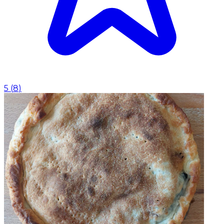
5
(
8
)