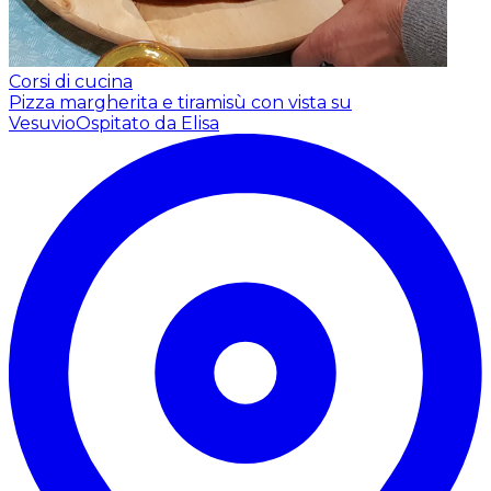
Corsi di cucina
Pizza margherita e tiramisù con vista su
Vesuvio
Ospitato da Elisa