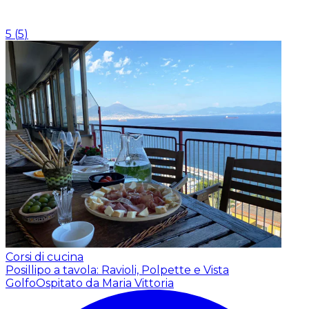
5
(
5
)
Corsi di cucina
Posillipo a tavola: Ravioli, Polpette e Vista
Golfo
Ospitato da Maria Vittoria