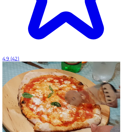
4.9
(
42
)