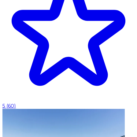
5
(
60
)