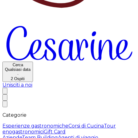
Cerca
Qualsiasi data
·
2
Ospiti
Unisciti a noi
Categorie
Esperienze gastronomiche
Corsi di Cucina
Tour
enogastronomici
Gift Card
Aziende
Team Building
Agenti di viaggio