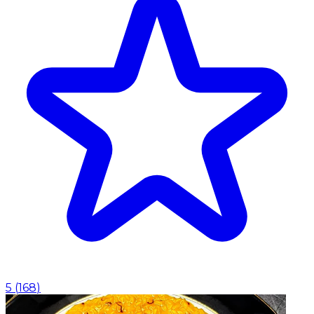
5
(
168
)