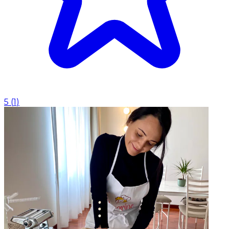
5
(
1
)