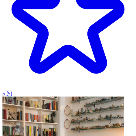
5
(
5
)