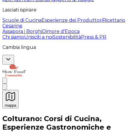
Lasciati ispirare
Scuole di Cucina
Esperienze dei Produttori
Ricettario
Cesarine
Assapora i Borghi
Dimore d'Epoca
Chi siamo
Unisciti a noi
Sostenibilità
Press & PR
Cambia lingua
mappa
Esperienze culinarie indimenticabili: Esperienze gastro
Colturano: Corsi di Cucina,
Esperienze Gastronomiche e