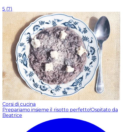
5
(
7
)
Corsi di cucina
Prepariamo insieme il risotto perfetto!
Ospitato da
Beatrice