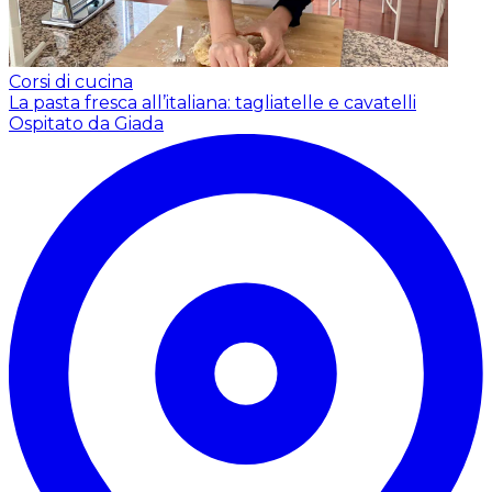
Corsi di cucina
La pasta fresca all’italiana: tagliatelle e cavatelli
Ospitato da Giada