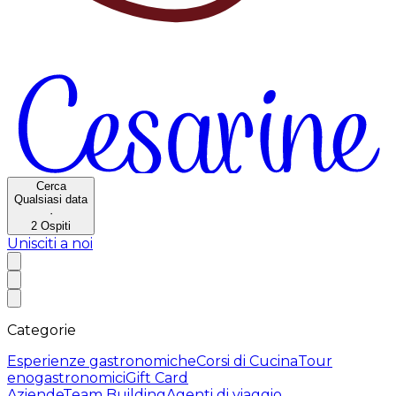
Cerca
Qualsiasi data
·
2
Ospiti
Unisciti a noi
Categorie
Esperienze gastronomiche
Corsi di Cucina
Tour
enogastronomici
Gift Card
Aziende
Team Building
Agenti di viaggio