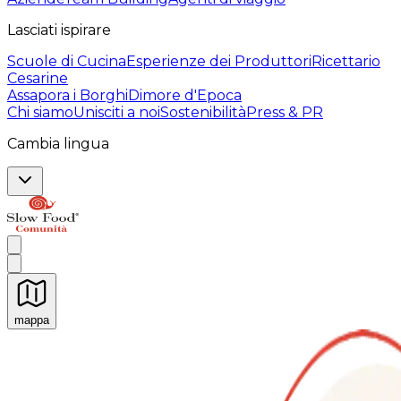
Lasciati ispirare
Scuole di Cucina
Esperienze dei Produttori
Ricettario
Cesarine
Assapora i Borghi
Dimore d'Epoca
Chi siamo
Unisciti a noi
Sostenibilità
Press & PR
Cambia lingua
mappa
Esperienze culinarie indimenticabili: Esperienze gastro