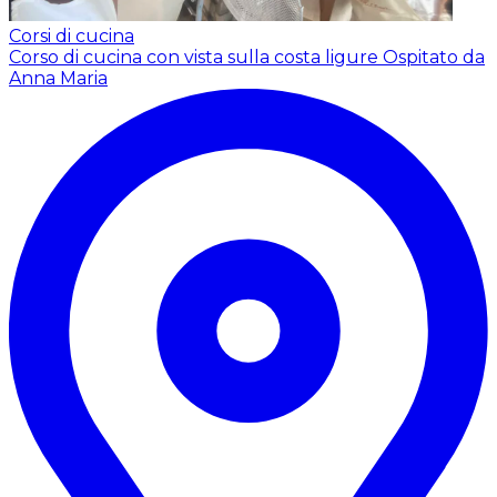
Corsi di cucina
Corso di cucina con vista sulla costa ligure
Ospitato da
Anna Maria