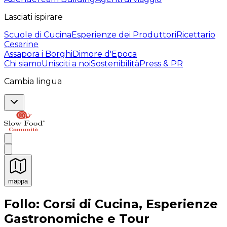
Lasciati ispirare
Scuole di Cucina
Esperienze dei Produttori
Ricettario
Cesarine
Assapora i Borghi
Dimore d'Epoca
Chi siamo
Unisciti a noi
Sostenibilità
Press & PR
Cambia lingua
mappa
Esperienze culinarie indimenticabili: Esperienze gastro
Follo: Corsi di Cucina, Esperienze
Gastronomiche e Tour