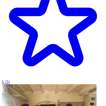
5
(
3
)