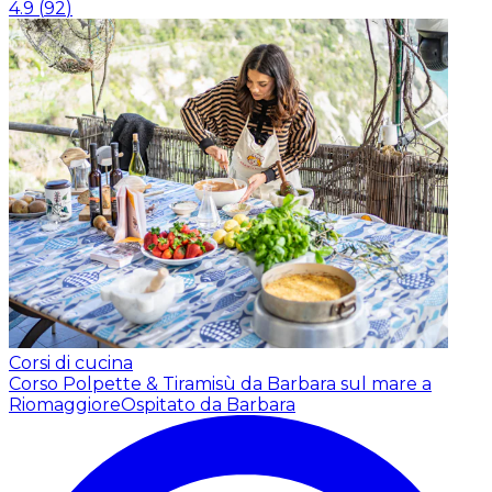
4.9
(
92
)
Corsi di cucina
Corso Polpette & Tiramisù da Barbara sul mare a
Riomaggiore
Ospitato da Barbara