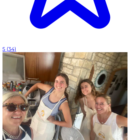
5
(
34
)