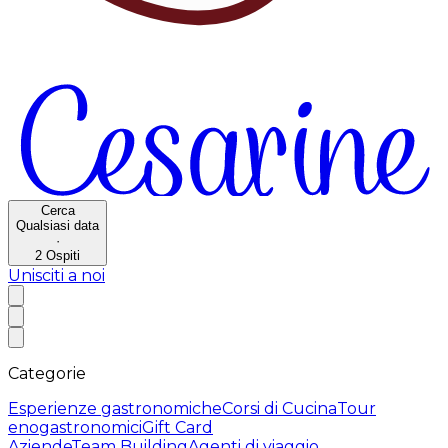
Cerca
Qualsiasi data
·
2
Ospiti
Unisciti a noi
Categorie
Esperienze gastronomiche
Corsi di Cucina
Tour
enogastronomici
Gift Card
Aziende
Team Building
Agenti di viaggio