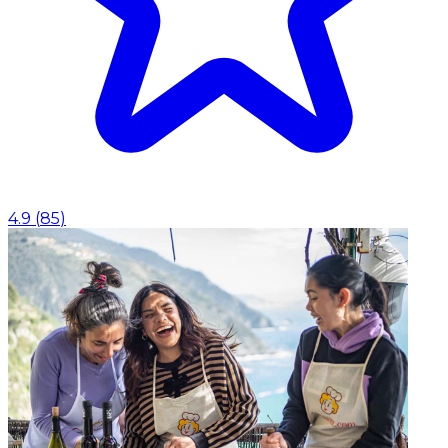
4.9
(
85
)