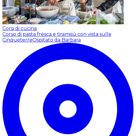
Corsi di cucina
Corso di pasta fresca e tiramisù con vista sulle
Cinqueterre
Ospitato da Barbara