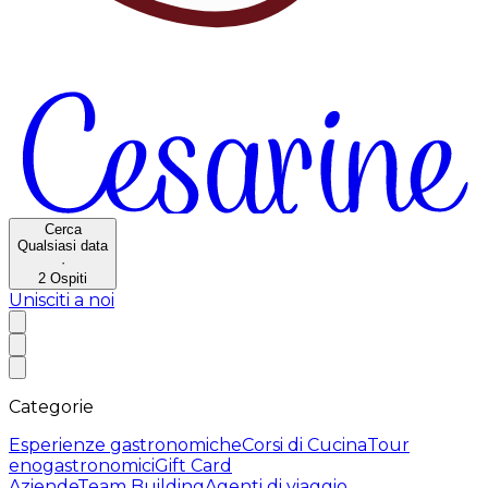
Cerca
Qualsiasi data
·
2
Ospiti
Unisciti a noi
Categorie
Esperienze gastronomiche
Corsi di Cucina
Tour
enogastronomici
Gift Card
Aziende
Team Building
Agenti di viaggio