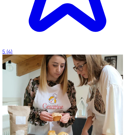
5
(
4
)