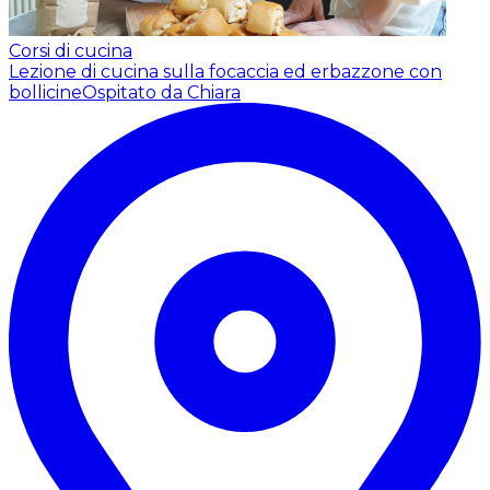
Corsi di cucina
Lezione di cucina sulla focaccia ed erbazzone con
bollicine
Ospitato da Chiara