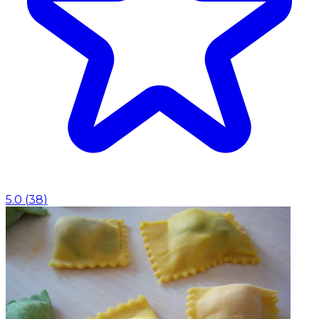
5.0
(
38
)