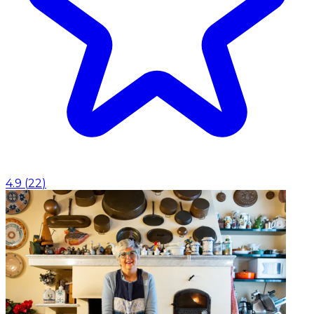
4.9
(
22
)