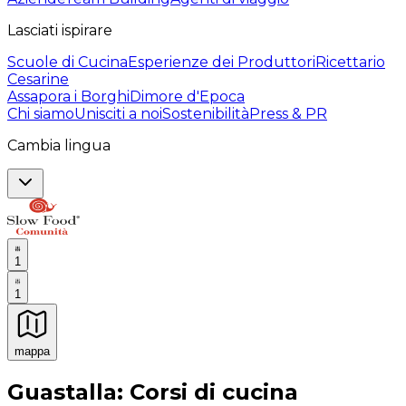
Lasciati ispirare
Scuole di Cucina
Esperienze dei Produttori
Ricettario
Cesarine
Assapora i Borghi
Dimore d'Epoca
Chi siamo
Unisciti a noi
Sostenibilità
Press & PR
Cambia lingua
1
1
mappa
Esperienze culinarie indimenticabili: Esperienze gastro
Guastalla: Corsi di cucina