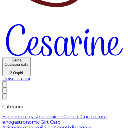
Cerca
Qualsiasi data
·
2
Ospiti
Unisciti a noi
Categorie
Esperienze gastronomiche
Corsi di Cucina
Tour
enogastronomici
Gift Card
Aziende
Team Building
Agenti di viaggio