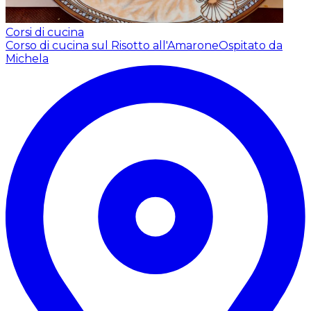
Corsi di cucina
Corso di cucina sul Risotto all'Amarone
Ospitato da
Michela