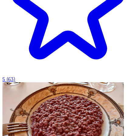
5
(
63
)