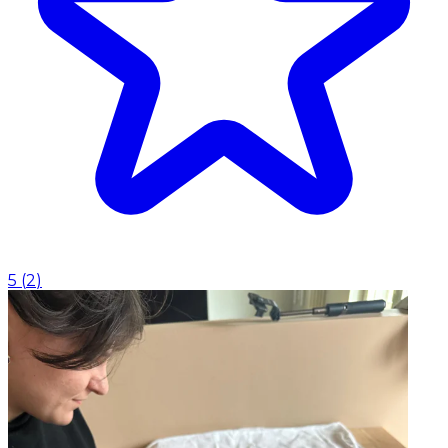
5
(
2
)