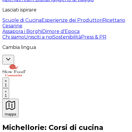
Lasciati ispirare
Scuole di Cucina
Esperienze dei Produttori
Ricettario
Cesarine
Assapora i Borghi
Dimore d'Epoca
Chi siamo
Unisciti a noi
Sostenibilità
Press & PR
Cambia lingua
1
1
mappa
Esperienze culinarie indimenticabili: Esperienze gastro
Michellorie: Corsi di cucina