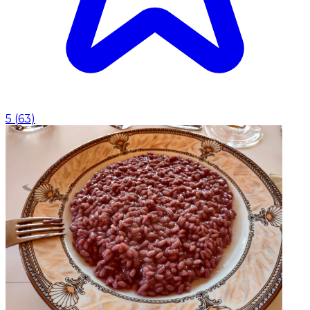
5
(
63
)