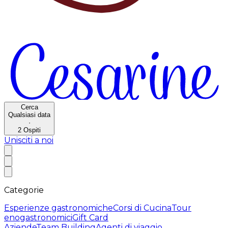
Cerca
Qualsiasi data
·
2
Ospiti
Unisciti a noi
Categorie
Esperienze gastronomiche
Corsi di Cucina
Tour
enogastronomici
Gift Card
Aziende
Team Building
Agenti di viaggio