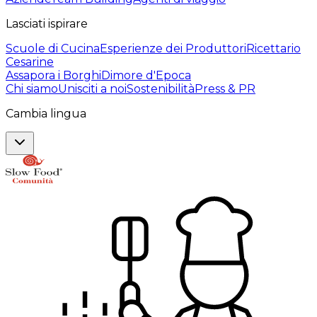
Lasciati ispirare
Scuole di Cucina
Esperienze dei Produttori
Ricettario
Cesarine
Assapora i Borghi
Dimore d'Epoca
Chi siamo
Unisciti a noi
Sostenibilità
Press & PR
Cambia lingua