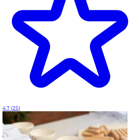
4.7
(
25
)