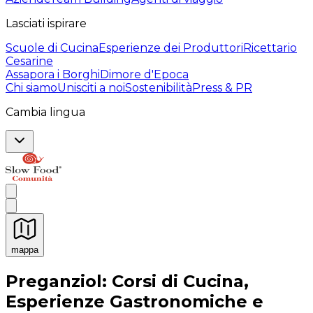
Lasciati ispirare
Scuole di Cucina
Esperienze dei Produttori
Ricettario
Cesarine
Assapora i Borghi
Dimore d'Epoca
Chi siamo
Unisciti a noi
Sostenibilità
Press & PR
Cambia lingua
mappa
Esperienze culinarie indimenticabili: Esperienze gastro
Preganziol: Corsi di Cucina,
Esperienze Gastronomiche e