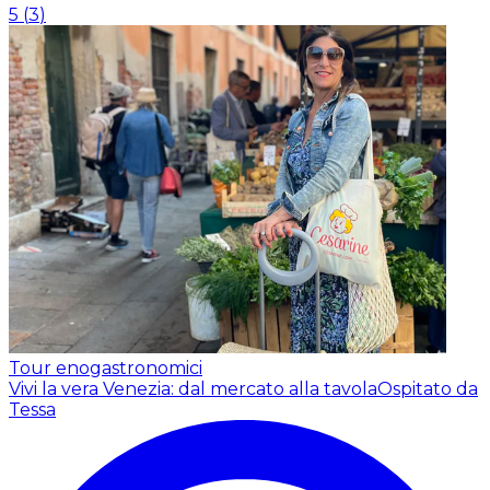
5
(
3
)
Tour enogastronomici
Vivi la vera Venezia: dal mercato alla tavola
Ospitato da
Tessa