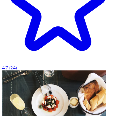
4.7
(
24
)