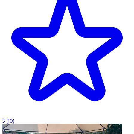
5
(
10
)