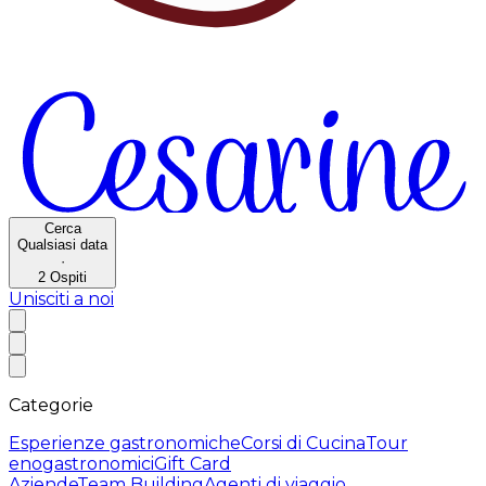
Cerca
Qualsiasi data
·
2
Ospiti
Unisciti a noi
Categorie
Esperienze gastronomiche
Corsi di Cucina
Tour
enogastronomici
Gift Card
Aziende
Team Building
Agenti di viaggio