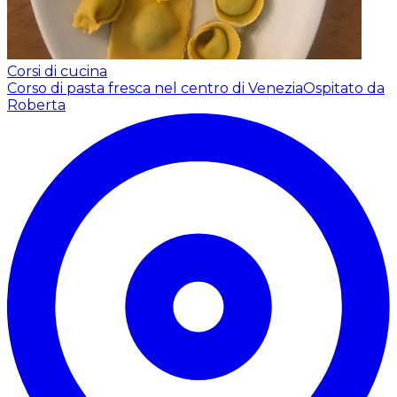
Corsi di cucina
Corso di pasta fresca nel centro di Venezia
Ospitato da
Roberta