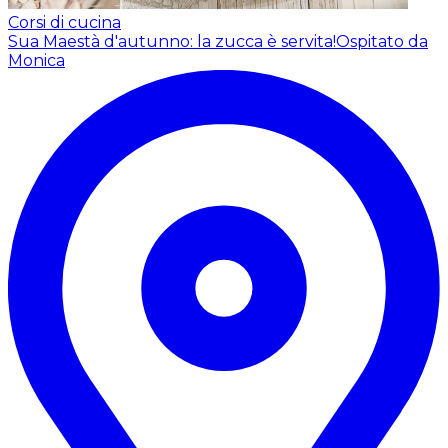
Corsi di cucina
Sua Maestà d'autunno: la zucca è servita!
Ospitato da
Monica