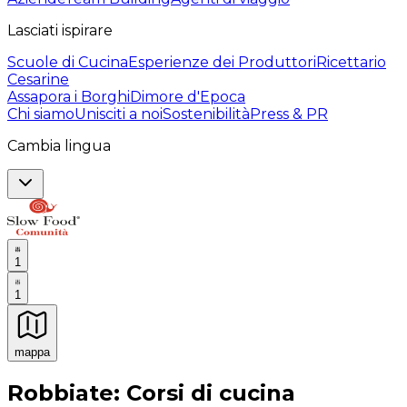
Lasciati ispirare
Scuole di Cucina
Esperienze dei Produttori
Ricettario
Cesarine
Assapora i Borghi
Dimore d'Epoca
Chi siamo
Unisciti a noi
Sostenibilità
Press & PR
Cambia lingua
1
1
mappa
Esperienze culinarie indimenticabili: Esperienze gastro
Robbiate: Corsi di cucina