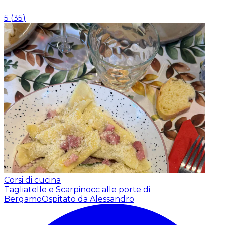
5
(
35
)
Corsi di cucina
Tagliatelle e Scarpinocc alle porte di
Bergamo
Ospitato da Alessandro