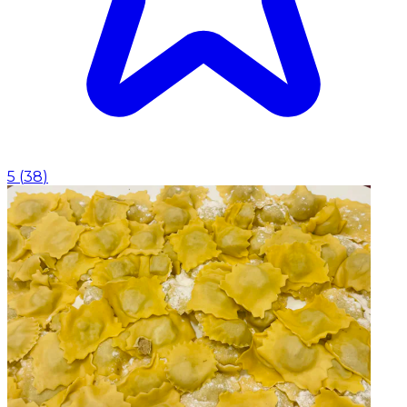
5
(
38
)