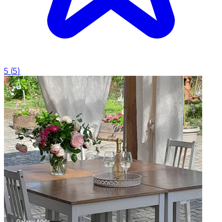
5
(
5
)