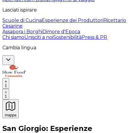
Lasciati ispirare
Scuole di Cucina
Esperienze dei Produttori
Ricettario
Cesarine
Assapora i Borghi
Dimore d'Epoca
Chi siamo
Unisciti a noi
Sostenibilità
Press & PR
Cambia lingua
1
1
mappa
Esperienze culinarie indimenticabili: Esperienze gastro
San Giorgio: Esperienze