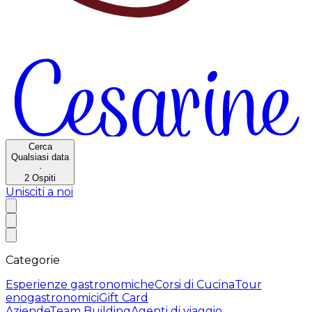
Cerca
Qualsiasi data
·
2
Ospiti
Unisciti a noi
Categorie
Esperienze gastronomiche
Corsi di Cucina
Tour
enogastronomici
Gift Card
Aziende
Team Building
Agenti di viaggio