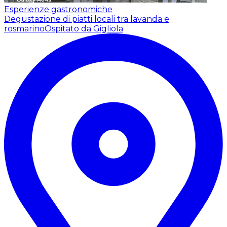
Esperienze gastronomiche
Degustazione di piatti locali tra lavanda e
rosmarino
Ospitato da Gigliola