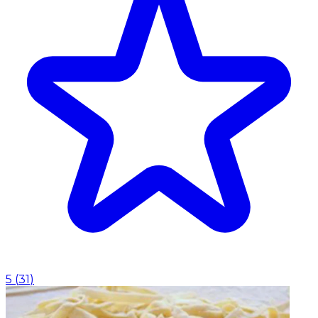
5
(
31
)