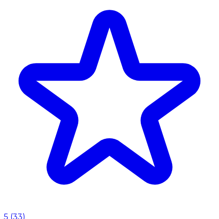
5
(
33
)