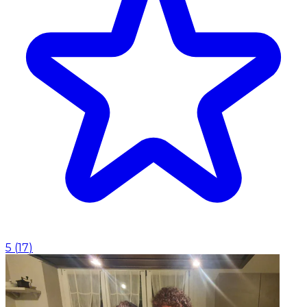
5
(
17
)