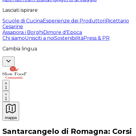
Lasciati ispirare
Scuole di Cucina
Esperienze dei Produttori
Ricettario
Cesarine
Assapora i Borghi
Dimore d'Epoca
Chi siamo
Unisciti a noi
Sostenibilità
Press & PR
Cambia lingua
1
1
mappa
Esperienze culinarie indimenticabili: Esperienze gastro
Santarcangelo di Romagna: Corsi