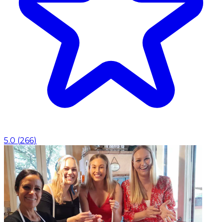
5.0
(
266
)