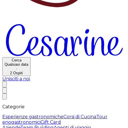
Cerca
Qualsiasi data
·
2
Ospiti
Unisciti a noi
Categorie
Esperienze gastronomiche
Corsi di Cucina
Tour
enogastronomici
Gift Card
Aziende
Team Building
Agenti di viaggio