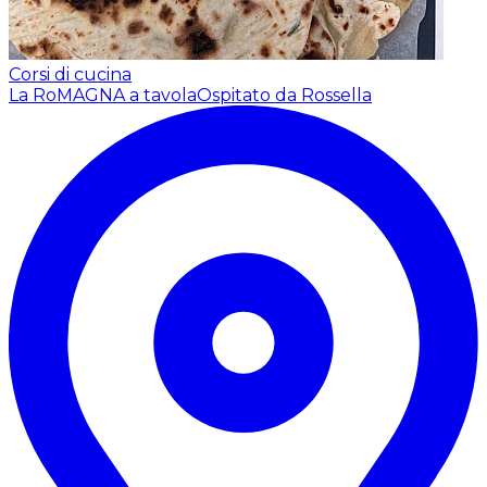
Corsi di cucina
La RoMAGNA a tavola
Ospitato da Rossella