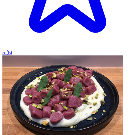
5
(
6
)