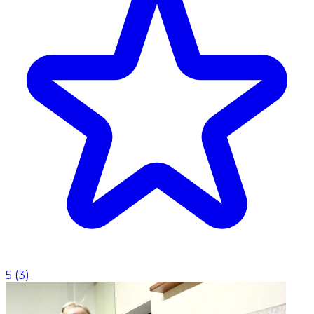
5
(
3
)