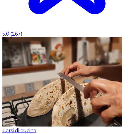
5.0
(
267
)
Corsi di cucina